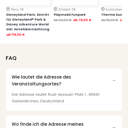
Paris, FR
Zirndorf, DE
Euskirchen, DE
Disneyland Paris: Eintritt
Playmobil Funpark
Therme Euskir
für Disneyland® Park &
ab
99,00 €
ab
79,00 €
ab
115,00 €
ab
7
Disney Adventure World
inkl. Hotelübernachtung
ab
119,00 €
FAQ
Wie lautet die Adresse des
Veranstaltungsortes?
Die Adresse lautet: Rudi-Assauer-Platz 1 , 45891
Gelsenkirchen, Deutschland
Wo finde ich die Adresse meines