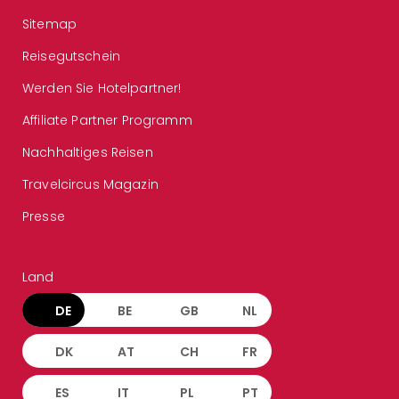
Sitemap
Reisegutschein
Werden Sie Hotelpartner!
Affiliate Partner Programm
Nachhaltiges Reisen
Travelcircus Magazin
Presse
Land
DE
BE
GB
NL
DK
AT
CH
FR
ES
IT
PL
PT