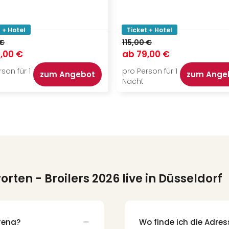
 + Hotel
Ticket + Hotel
 €
115,00 €
,00 €
ab
79,00 €
son für 1
pro Person für 1
zum Angebot
zum Ange
Nacht
worten
- Broilers 2026 live in Düsseldorf
Arena?
Wo finde ich die Adre