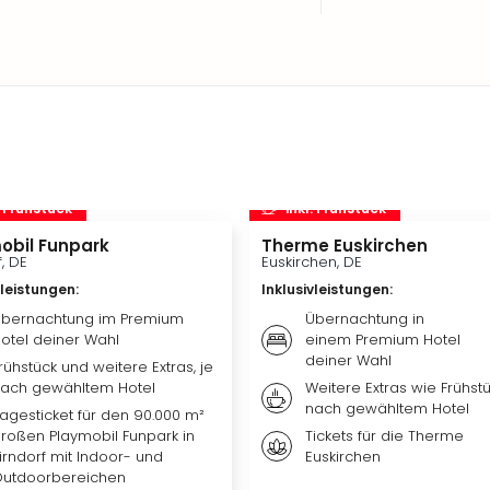
. Frühstück
inkl. Frühstück
obil Funpark
Therme Euskirchen
f, DE
Euskirchen, DE
vleistungen
:
Inklusivleistungen
:
bernachtung im Premium
Übernachtung in
otel deiner Wahl
einem Premium Hotel
deiner Wahl
rühstück und weitere Extras, je
ach gewähltem Hotel
Weitere Extras wie Frühstü
nach gewähltem Hotel
agesticket für den 90.000 m²
roßen Playmobil Funpark in
Tickets für die Therme
irndorf mit Indoor- und
Euskirchen
utdoorbereichen