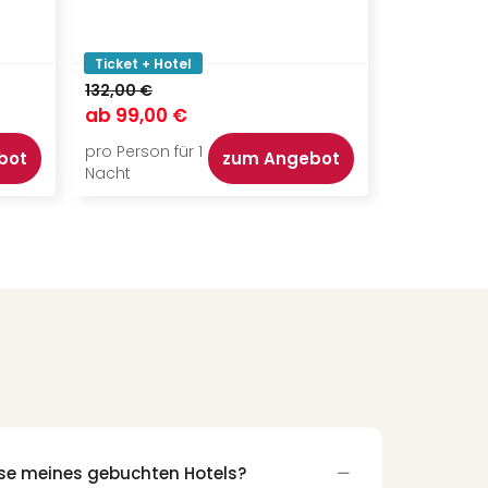
Ticket + Hotel
Ticket + Ho
132,00 €
144,00 €
ab
99,00 €
ab
115,00
pro Person für 1
pro Person f
bot
zum Angebot
Nacht
Nacht
sse meines gebuchten Hotels?