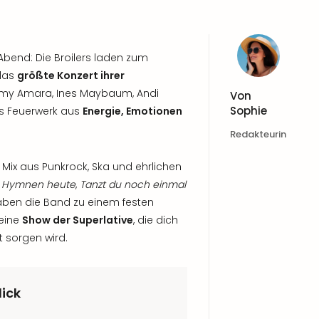
 Abend: Die Broilers laden zum
 das
größte Konzert ihrer
Sammy Amara, Ines Maybaum, Andi
Von
Sophie
es Feuerwerk aus
Energie, Emotionen
Redakteurin
 Mix aus Punkrock, Ska und ehrlichen
e Hymnen heute
,
Tanzt du noch einmal
aben die Band zu einem festen
 eine
Show der Superlative
, die dich
 sorgen wird.
lick