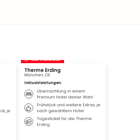
inkl. Frühstück
inkl. Frü
Therme Erding
Disneys D
München, DE
Hamburg, D
Inklusivleistungen
:
Inklusivleis
Übernachtung in einem
Übern
Premium Hotel deiner Wahl
Premi
Frühstück und weitere Extras, je
Weiter
ck, je
nach gewähltem Hotel
nach 
Tagesticket für die Therme
Ticket
Erding
DER L