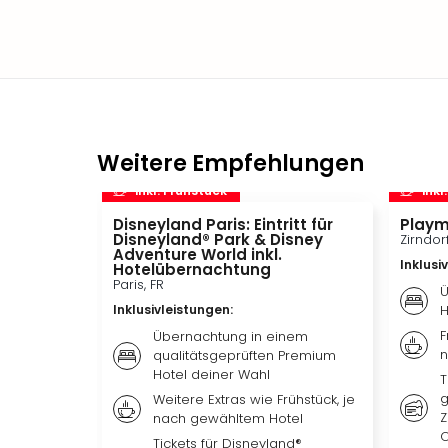
Weitere Empfehlungen
inkl. Frühstück
inkl
Disneyland Paris: Eintritt für
Playm
Disneyland® Park & Disney
Zirndor
Adventure World inkl.
Inklusi
Hotelübernachtung
Paris, FR
Ü
Inklusivleistungen
:
H
F
Übernachtung in einem
n
qualitätsgeprüften Premium
Hotel deiner Wahl
T
g
Weitere Extras wie Frühstück, je
Z
nach gewähltem Hotel
O
Tickets für Disneyland®