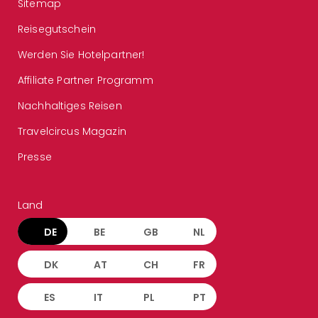
Sitemap
Reisegutschein
Werden Sie Hotelpartner!
Affiliate Partner Programm
Nachhaltiges Reisen
Travelcircus Magazin
Presse
Land
DE
BE
GB
NL
DK
AT
CH
FR
ES
IT
PL
PT