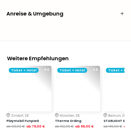
Anreise & Umgebung
Weitere Empfehlungen
4.6
3.9
Ticket + Hotel
Ticket + Hotel
Ticket + Hot
Zirndorf, DE
München, DE
Bochum, DE
Playmobil Funpark
Therme Erding
STARLIGHT EXP
ab
99,00 €
ab
79,00 €
ab
132,00 €
ab
99,00 €
ab
149,00 €
ab
1