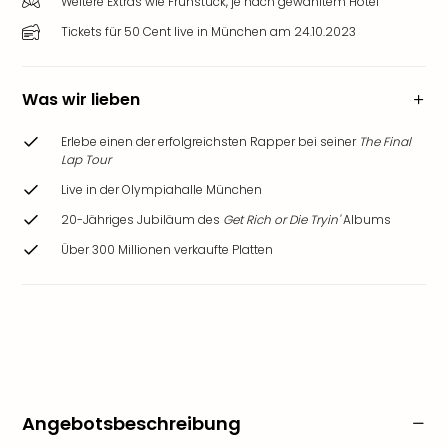
Weitere Extras wie Frühstück, je nach gewähltem Hotel
Tickets für 50 Cent live in München am 24.10.2023
Was wir lieben
Erlebe einen der erfolgreichsten Rapper bei seiner
The Final
Lap Tour
Live in der Olympiahalle München
20-Jähriges Jubiläum des
Get Rich or Die Tryin'
Albums
Über 300 Millionen verkaufte Platten
Angebotsbeschreibung