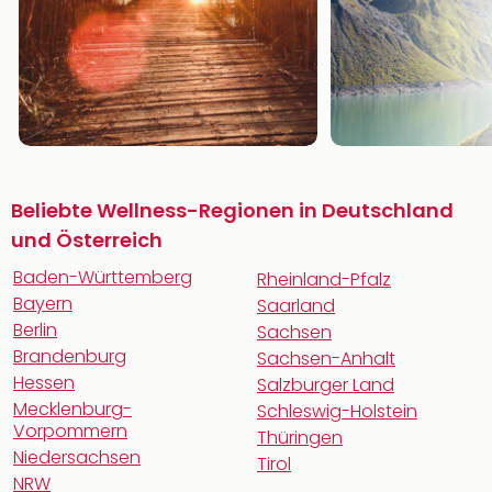
Beliebte Wellness-Regionen in Deutschland
und Österreich
Baden-Württemberg
Rheinland-Pfalz
Bayern
Saarland
Berlin
Sachsen
Brandenburg
Sachsen-Anhalt
Hessen
Salzburger Land
Mecklenburg-
Schleswig-Holstein
Vorpommern
Thüringen
Niedersachsen
Tirol
NRW