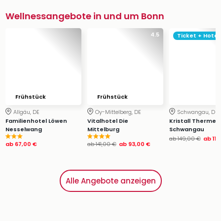
Wellnessangebote in und um Bonn
4.5
Ticket + Hotel
Frühstück
Frühstück
Allgäu, DE
Oy-Mittelberg, DE
Schwangau, DE
Familienhotel Löwen
Vitalhotel Die
Kristall Therme
Nesselwang
Mittelburg
Schwangau
ab
149,00 €
ab
11
ab
67,00 €
ab
141,00 €
ab
93,00 €
Alle Angebote anzeigen