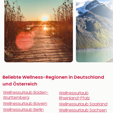
Beliebte Wellness-Regionen in Deutschland
und Österreich
Wellnessurlaub Baden-
Wellnessurlaub
Württemberg
Rheinland-Pfalz
Wellnessurlaub Bayern
Wellnessurlaub Saarland
Wellnessurlaub Berlin
Wellnessurlaub Sachsen