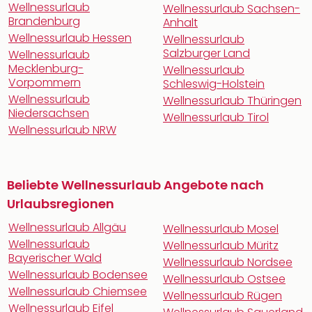
Wellnessurlaub
Wellnessurlaub Sachsen-
Brandenburg
Anhalt
Wellnessurlaub Hessen
Wellnessurlaub
Salzburger Land
Wellnessurlaub
Mecklenburg-
Wellnessurlaub
Vorpommern
Schleswig-Holstein
Wellnessurlaub
Wellnessurlaub Thüringen
Niedersachsen
Wellnessurlaub Tirol
Wellnessurlaub NRW
Beliebte Wellnessurlaub Angebote nach
Urlaubsregionen
Wellnessurlaub Allgäu
Wellnessurlaub Mosel
Wellnessurlaub
Wellnessurlaub Müritz
Bayerischer Wald
Wellnessurlaub Nordsee
Wellnessurlaub Bodensee
Wellnessurlaub Ostsee
Wellnessurlaub Chiemsee
Wellnessurlaub Rügen
Wellnessurlaub Eifel