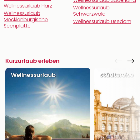
Wellnessurlaub Sauerland
Wellnessurlaub Harz
Wellnessurlaub
Wellnessurlaub
Schwarzwald
Mecklenburgische
Wellnessurlaub Usedom
Seenplatte
Kurzurlaub erleben
Wellnessurlaub
Städtereise