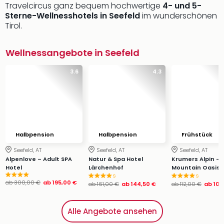
Travelcircus ganz bequem hochwertige
4- und 5-
Sterne-Wellnesshotels in Seefeld
im wunderschönen
Tirol.
Wellnessangebote in Seefeld
3.6
4.3
Halbpension
Halbpension
Frühstück
Seefeld, AT
Seefeld, AT
Seefeld, AT
Alpenlove – Adult SPA
Natur & Spa Hotel
Krumers Alpin - 
Hotel
Lärchenhof
Mountain Oasis
s
s
ab
300,00 €
ab
195,00 €
ab
161,00 €
ab
144,50 €
ab
112,00 €
ab
100
Alle Angebote ansehen