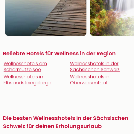
Beliebte Hotels für Wellness in der Region
Wellnesshotels am
Wellnesshotels in der
Scharmützelsee
Sächsischen Schweiz
Wellnesshotels im
Wellnesshotels in
Elbsandsteingebirge
Oberwiesenthal
Die besten Wellnesshotels in der Sächsischen
Schweiz für deinen Erholungsurlaub