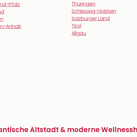
Thüringen
nd-Pfalz
Schleswig-Holstein
nd
Salzburger Land
en
Tirol
n-Anhalt
Allgäu
antische Altstadt & moderne Wellnessh