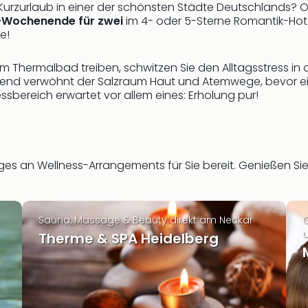
 Kurzurlaub in einer der schönsten Städte Deutschlands? O
-Wochenende für zwei
im 4- oder 5-Sterne Romantik-Hot
e!
im Thermalbad treiben, schwitzen Sie den Alltagsstress in
ßend verwöhnt der Salzraum Haut und Atemwege, bevor e
ssbereich erwartet vor allem eines: Erholung pur!
niges an Wellness-Arrangements für Sie bereit. Genießen Si
Sauna, Massage & Beauty direkt am Neckar
G
u
Therme & SPA Heidelberg