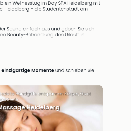
b ein Wellnesstag im Day SPA Heidelberg mit
el Heidelberg – die Studentenstadt am
 der Sauna einfach aus und geben Sie sich
ine Beauty-Behandlung den Urlaub in
e
einzigartige Momente
und schieben Sie
ezielte Handgriffe entspannen Körper, Geist
nd Seele
Massage Heidelberg