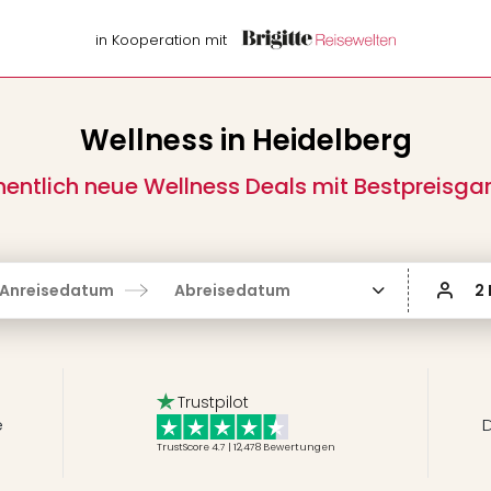
in Kooperation mit
Wellness in Heidelberg
entlich neue Wellness Deals mit Bestpreisgar
Anreisedatum
Abreisedatum
2
Trustpilot
e
D
TrustScore 4.7 | 12,478
Bewertungen