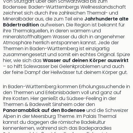
Von Stuttgart über den Schwarzwald bis zum
Bodensee: Baden-Württembergs Wellnesslandschaft
zeichnet sich durch ihre zahlreichen Thermal- und
Mineralbäder aus, die zum Teil eine
Jahrhunderte alte
Bädertradition
aufweisen. Die Region ist bekannt für
ihre Thermalquellen, in deren warmem und
mineralstoffhaltigem Wasser du dich in angenehmer
Atmosphäre herrlich entspannen kannst. Jede der
Thermen in Baden-Württemberg ist einzigartig
zusammengesetzt und somit ein echtes Original. Spüre
hier, wie sich das
Wasser auf deinen Körper auswirkt
– so hilft Solewasser bei Gelenkproblemen und auch
der feine Dampf der Heilwässer tut deinem Körper gut.
In Baden-Württemberg kommen Erholungssuchende in
den Thermen und Erlebnisbädern voll und ganz auf
ihre Kosten. Hier genießt du Südsee-Feeling in der
Thermen & Badewelt Sinsheim oder den
Panoramablick auf den Bodensee
und die Schweizer
Alpen in der Meersburg Therme. Im Palais Thermal
kannst du dagegen die römische Badekultur
kennenlernen, während sich das Badeparadies