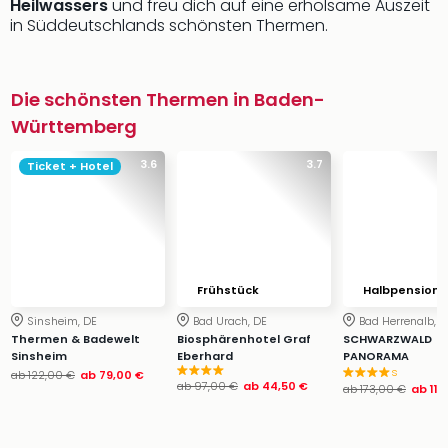
Heilwassers
und freu dich auf eine erholsame Auszeit
in Süddeutschlands schönsten Thermen.
Die schönsten Thermen in Baden-
Württemberg
3.6
3.7
Ticket + Hotel
Frühstück
Halbpension
Sinsheim, DE
Bad Urach, DE
Bad Herrenalb, D
Thermen & Badewelt
Biosphärenhotel Graf
SCHWARZWALD
Sinsheim
Eberhard
PANORAMA
s
ab
122,00 €
ab
79,00 €
ab
97,00 €
ab
44,50 €
ab
173,00 €
ab
119