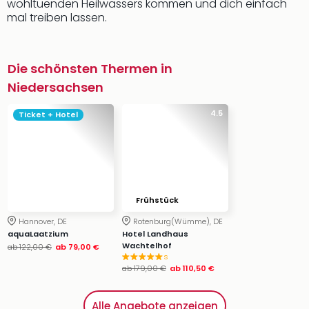
wohltuenden Heilwassers kommen und dich einfach
mal treiben lassen.
Die schönsten Thermen in
Niedersachsen
4.5
Ticket + Hotel
Frühstück
Hannover, DE
Rotenburg(Wümme), DE
aquaLaatzium
Hotel Landhaus
Wachtelhof
ab
122,00 €
ab
79,00 €
s
ab
179,00 €
ab
110,50 €
Alle Angebote anzeigen