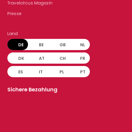
Travelcircus Magazin
Presse
Land
DE
BE
GB
NL
DK
AT
CH
FR
ES
IT
PL
PT
Sichere Bezahlung