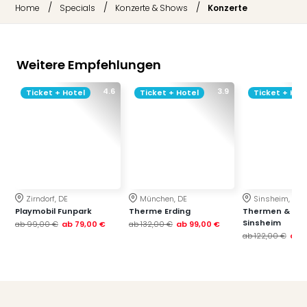
/
/
/
Home
Specials
Konzerte & Shows
Konzerte
Weitere Empfehlungen
4.6
3.9
Ticket + Hotel
Ticket + Hotel
Ticket + Hot
Zirndorf, DE
München, DE
Sinsheim, DE
Playmobil Funpark
Therme Erding
Thermen & Bad
Sinsheim
ab
99,00 €
ab
79,00 €
ab
132,00 €
ab
99,00 €
ab
122,00 €
ab