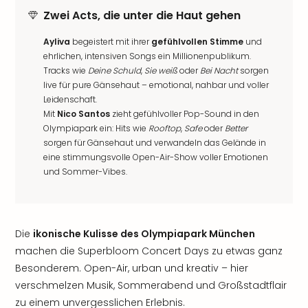
Zwei Acts, die unter die Haut gehen
Ayliva
begeistert mit ihrer
gefühlvollen Stimme
und
ehrlichen, intensiven Songs ein Millionenpublikum.
Tracks wie
Deine Schuld
,
Sie weiß
oder
Bei Nacht
sorgen
live für pure Gänsehaut – emotional, nahbar und voller
Leidenschaft.
Mit
Nico Santos
zieht gefühlvoller Pop-Sound in den
Olympiapark ein: Hits wie
Rooftop
,
Safe
oder
Better
sorgen für Gänsehaut und verwandeln das Gelände in
eine stimmungsvolle Open-Air-Show voller Emotionen
und Sommer-Vibes.
Die
ikonische Kulisse des Olympiapark München
machen die Superbloom Concert Days zu etwas ganz
Besonderem. Open-Air, urban und kreativ – hier
verschmelzen Musik, Sommerabend und Großstadtflair
zu einem unvergesslichen Erlebnis.