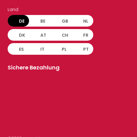
Land
DE
BE
GB
NL
DK
AT
CH
FR
ES
IT
PL
PT
Sichere Bezahlung