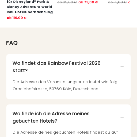
für Disneyland® Park &
ab
99,00 €
ab
79,00 €
ab
115,00 €
ab
7
Disney Adventure World
inkl. Hotelübernachtung
ab
119,00 €
FAQ
Wo findet das Rainbow Festival 2026
statt?
Die Adresse des Veranstaltungsortes lautet wie folgt:
Oranjehofstrasse, 50769 Köln, Deutschland
Wo finde ich die Adresse meines
gebuchten Hotels?
Die Adresse deines gebuchten Hotels findest du auf