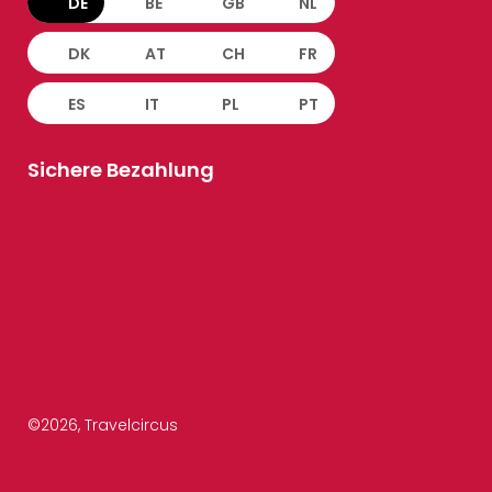
DE
BE
GB
NL
DK
AT
CH
FR
ES
IT
PL
PT
Sichere Bezahlung
©
2026
, Travelcircus