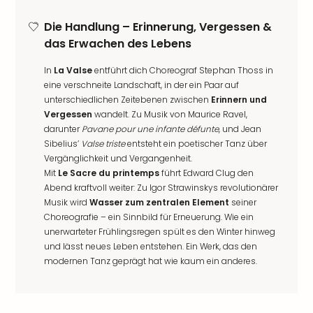
Die Handlung – Erinnerung, Vergessen &
das Erwachen des Lebens
In
La Valse
entführt dich Choreograf Stephan Thoss in
eine verschneite Landschaft, in der ein Paar auf
unterschiedlichen Zeitebenen zwischen
Erinnern und
Vergessen
wandelt. Zu Musik von Maurice Ravel,
darunter
Pavane pour une infante défunte
, und Jean
Sibelius’
Valse triste
entsteht ein poetischer Tanz über
Vergänglichkeit und Vergangenheit.
Mit
Le Sacre du printemps
führt Edward Clug den
Abend kraftvoll weiter: Zu Igor Strawinskys revolutionärer
Musik wird
Wasser zum zentralen Element
seiner
Choreografie – ein Sinnbild für Erneuerung. Wie ein
unerwarteter Frühlingsregen spült es den Winter hinweg
und lässt neues Leben entstehen. Ein Werk, das den
modernen Tanz geprägt hat wie kaum ein anderes.