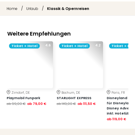
/
/
Home
Urlaub
Klassik & Opernreisen
Weitere Empfehlungen
4.6
4.2
Ticket + Hotel
Ticket + Hotel
Ticket + Hot
Zirndorf, DE
Bochum, DE
Paris, FR
Playmobil Funpark
STARLIGHT EXPRESS
Disneyland Paris
für Disneyland
ab
99,00 €
ab
79,00 €
ab
149,00 €
ab
111,50 €
Disney Advent
inkl. Hotelübe
ab
119,00 €