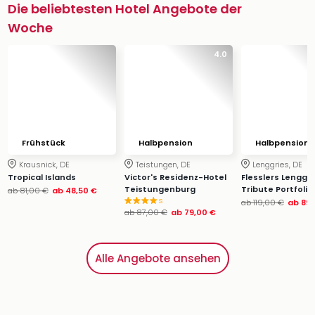
Die beliebtesten Hotel Angebote der
Woche
4.0
Frühstück
Halbpension
Halbpension
Krausnick, DE
Teistungen, DE
Lenggries, DE
Tropical Islands
Victor's Residenz-Hotel
Flesslers Lenggri
Teistungenburg
Tribute Portfolio
ab
81,00 €
ab
48,50 €
s
ab
119,00 €
ab
89,
ab
87,00 €
ab
79,00 €
Alle Angebote ansehen