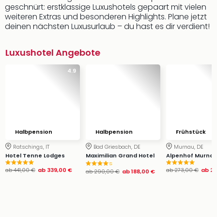
geschnürt: erstklassige Luxushotels gepaart mit vielen
weiteren Extras und besonderen Highlights. Plane jetzt
deinen nächsten Luxusurlaub – du hast es dir verdient!
Luxushotel Angebote
4.9
Halbpension
Halbpension
Frühstück
Ratschings, IT
Bad Griesbach, DE
Murnau, DE
Hotel Tenne Lodges
Maximilian Grand Hotel
Alpenhof Murna
s
ab
441,00 €
ab
339,00 €
ab
273,00 €
ab
20
ab
290,00 €
ab
188,00 €