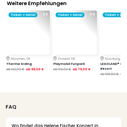
Weitere Empfehlungen
3.9
4.6
Ticket + Hotel
Ticket + Hotel
Ticket + Hot
München, DE
Zirndorf, DE
Günzburg, DE
Therme Erding
Playmobil Funpark
LEGOLAND® Deu
Resort
ab
132,00 €
ab
99,00 €
ab
99,00 €
ab
79,00 €
ab
138,00 €
ab
FAQ
Wo findet das Helene Fischer Konzert in