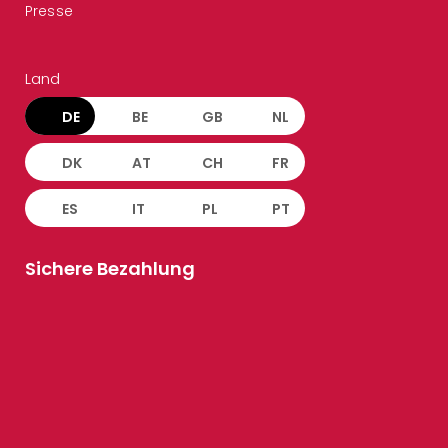
Presse
Land
DE
BE
GB
NL
DK
AT
CH
FR
ES
IT
PL
PT
Sichere Bezahlung