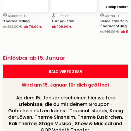
Halbpension
München, DE
Rust, DE
Soltau, DE
Therme Erding
Europa-Park
Heide Park Soltau
Übernachtung im
ab
122,00 €
ab
79,00 €
ab
109,00 €
ab
146,00 €
ab
11
Einlösbar ab 15. Januar
BALD VERFÜGBAR
Wird am 15. Januar für dich geöffnet
Ab dem 15. Januar erscheinen hier weitere
Erlebnisse, die du mit deinem Groupon-
Gutschein nutzen kannst: Tropical Islands, König
der Löwen, Therme Sinsheim, Therme Euskirchen,
Bali Therme, Stage Musical, Show & Musical und
GOP Varieté Theater.