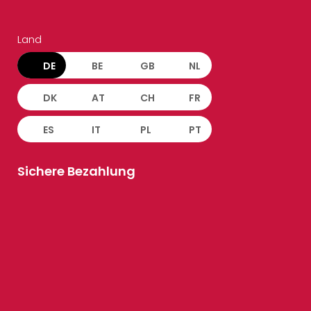
Land
DE
BE
GB
NL
DK
AT
CH
FR
ES
IT
PL
PT
Sichere Bezahlung