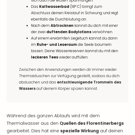
sich auch die letzten Spannungen.
Das
Kaltwasserbad
(18° C) bringt zum
Abschluss deinen Kreislauf in Schwung und regt
ebenfalls die Durchblutung an.
Nach dem
Abtrocknen
kannst du dich mit einer
der zwei
duftenden Bodylotions
verwöhnen.
Auf einem erwärmten Liegetuch kannst du dann
im
Ruhe- und Leseraum
die Seele baumeln
lassen. Deine Wasserreserven kannst du mit den
leckeren Tees
wieder auffüllen.
Zwischen den Anwendungen werden dir immer wieder
Thermalduschen zur Verfügung gestellt, sodass du dich
abduschen und das
entschleunigende Trommeln des
Wassers
auf deinem Körper spüren kannst.
Während des ganzen Ablaufs wird mit dem
Thermalwasser aus den
Quellen des Florentinerbergs
gearbeitet. Dies hat eine
spezielle Wirkung
auf deinen