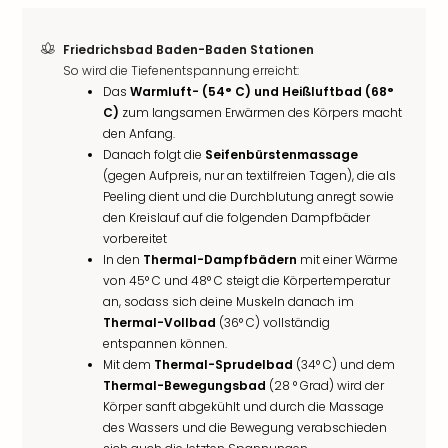
Friedrichsbad Baden-Baden Stationen
So wird die Tiefenentspannung erreicht:
Das
Warmluft- (54° C) und Heißluftbad (68°
C)
zum langsamen Erwärmen des Körpers macht
den Anfang.
Danach folgt die
Seifenbürstenmassage
(gegen Aufpreis, nur an textilfreien Tagen), die als
Peeling dient und die Durchblutung anregt sowie
den Kreislauf auf die folgenden Dampfbäder
vorbereitet
In den
Thermal-Dampfbädern
mit einer Wärme
von 45° C und 48° C steigt die Körpertemperatur
an, sodass sich deine Muskeln danach im
Thermal-Vollbad
(36° C) vollständig
entspannen können.
Mit dem
Thermal-Sprudelbad
(34° C) und dem
Thermal-Bewegungsbad
(28 ° Grad) wird der
Körper sanft abgekühlt und durch die Massage
des Wassers und die Bewegung verabschieden