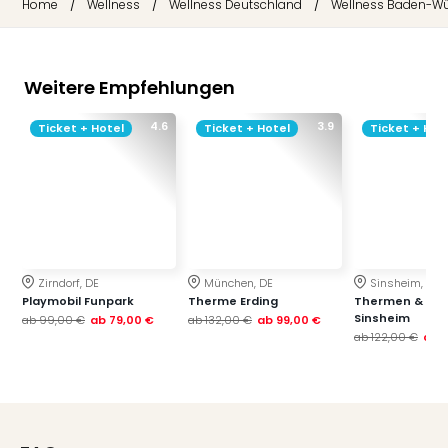
/
/
/
Home
Wellness
Wellness Deutschland
Wellness Baden-W
Weitere Empfehlungen
4.6
3.9
Ticket + Hotel
Ticket + Hotel
Ticket + Hot
Zirndorf, DE
München, DE
Sinsheim, DE
Playmobil Funpark
Therme Erding
Thermen & Bad
Sinsheim
ab
99,00 €
ab
79,00 €
ab
132,00 €
ab
99,00 €
ab
122,00 €
ab