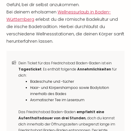
Gefühl, bei dir selbst anzukommen.
Bei deinem erholsamen
Wellnessurlaub in Baden-
Württemberg
erlebst du die römische Badekultur und
die irische Badetradition. Hierbei durchläufst du
verschiedene Wellnessstationen, die deinen Körper sanft
herunterfahren lassen.
Dein Ticket für das Friedrichsbad Baden-Baden ist ein
Tagesticket
. Es enthält folgende
Annehmlichkeiten
für
dich:
Badeschuhe und -tücher
Haar- und Körpershampoo sowie Bodylotion
innerhalb des Bades
Aromatischer Tee im Leseraum
Das Friedrichsbad Baden-Baden
empfiehlt eine
Aufenthaltsdauer von drei Stunden
, doch du kannst
dich innerhalb der Öffnungszeiten unbegrenzt lange im
Friedrichsbad Baden-Baden entspannen. Der letzte