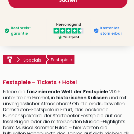
Suchen
Hervorragend
Bestpreis­
Kostenlos
garantie
stornierbar
Trustpilot
Festspiele
Specials
Festspiele – Tickets + Hotel
Erlebe die
faszinierende Welt der Festspiele
2026
unter freiem Himmel, in
historischen Kulissen
und mit
unvergesslicher Atmosphäre! Ob die eindrucksvollen
Domstufen-Festspiele in Erfurt, das packende
Bühnenspektakel der Störtebeker Festspiele auf der
Insel Rügen oder die mitreißenden Musical-Highlights
beim Musical Sommer Fulda – hier warten die
kulturellen Höhepunkte des Jahres auf dich. Sichere dir