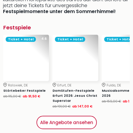
jetzt deine Tickets für unvergessliche
Festspielmomente unter dem Sommerhimmel
!
Festspiele
4.6
Ticket + Hotel
Ticket + Hotel
Ticket + Hotel
Ralswiek, DE
Erfurt, DE
Fulda, DE
Störtebeker Festspiele
DomStufen-Festspiele
Musicalsommer 
Erfurt 2026: Jesus Christ
2026
ab
115,00 €
ab
91,50 €
Superstar
ab
159,00 €
ab
12
ab
191,00 €
ab
147,00 €
Alle Angebote ansehen