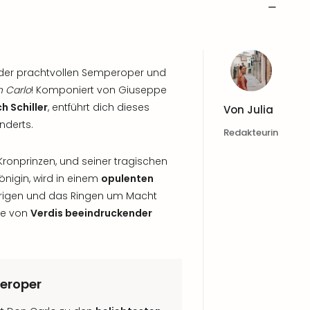
in der prachtvollen Semperoper und
 Carlo
! Komponiert von Giuseppe
h Schiller
, entführt dich dieses
Von
Julia
nderts.
Redakteurin
ronprinzen, und seiner tragischen
önigin, wird in einem
opulenten
Intrigen und das Ringen um Macht
ie von
Verdis beeindruckender
peroper