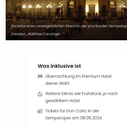
Genieße einen unvergesslichen Abend in der prunkvollen Semperop
Dresden_Matthias Creutziger
Was inklusive ist
Übernachtung im Premium Hotel
deiner Wahl
Weitere Extras wie Frühstück, je nach
gewähltem Hotel
Tickets für Don Carlo in der
Semperoper am 08.06.2024