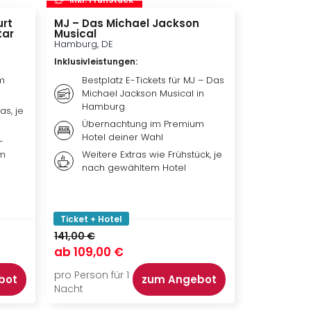
urt
MJ – Das Michael Jackson
BELANTIS 
tar
Musical
Abenteuer
Hamburg, DE
Leipzig, DE
Inklusivleistungen
:
Inklusivleis
m
Bestplatz E-Tickets für MJ – Das
Tagest
Michael Jackson Musical in
den Fa
Hamburg
BELANT
as, je
Übernachtung im Premium
Übern
Hotel deiner Wahl
Premiu
-
um
Weitere Extras wie Frühstück, je
Weiter
nach gewähltem Hotel
nach 
Ticket + Hotel
Ticket + Ho
141,00 €
115,00 €
ab
109,00 €
ab
79,00
pro Person für 1
pro Person f
bot
zum Angebot
Nacht
Nacht