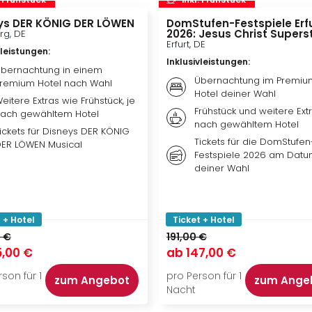
ys DER KÖNIG DER LÖWEN
DomStufen-Festspiele Erf
2026: Jesus Christ Supers
g, DE
Erfurt, DE
vleistungen
:
Inklusivleistungen
:
bernachtung in einem
Übernachtung im Premiu
remium Hotel nach Wahl
Hotel deiner Wahl
eitere Extras wie Frühstück, je
Frühstück und weitere Extr
ach gewähltem Hotel
nach gewähltem Hotel
ickets für Disneys DER KÖNIG
Tickets für die DomStufen
ER LÖWEN Musical
Festspiele 2026 am Dat
deiner Wahl
 + Hotel
Ticket + Hotel
 €
191,00 €
5,00 €
ab
147,00 €
son für 1
pro Person für 1
zum Angebot
zum Ange
Nacht