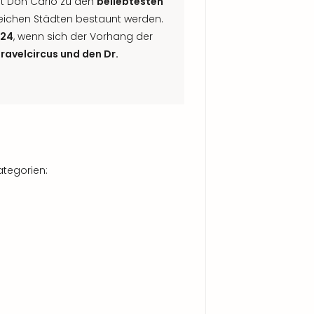
ört Don Carlo zu den
beliebtesten
reichen Städten bestaunt werden.
024
, wenn sich der Vorhang der
Travelcircus und den Dr.
ategorien: