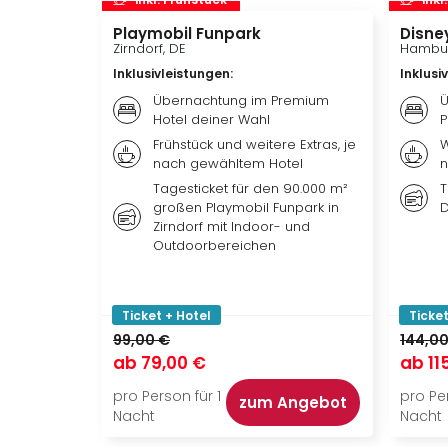
Playmobil Funpark
Disne
Zirndorf, DE
Hambur
Inklusivleistungen
:
Inklusi
Übernachtung im Premium
Ü
Hotel deiner Wahl
P
Frühstück und weitere Extras, je
W
nach gewähltem Hotel
n
Tagesticket für den 90.000 m²
T
großen Playmobil Funpark in
D
Zirndorf mit Indoor- und
Outdoorbereichen
Ticket + Hotel
Ticket
99,00 €
144,00
ab
79,00 €
ab
11
pro Person für 1
pro Per
zum Angebot
Nacht
Nacht