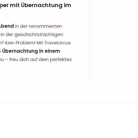
oper mit Übernachtung im
Abend
in der renommierten
n der geschichtsträchtigen
? Kein Problem! Mit Travelcircus
e
Übernachtung in einem
u – freu dich auf dein perfektes
. Frühstück
inkl. Frühstück