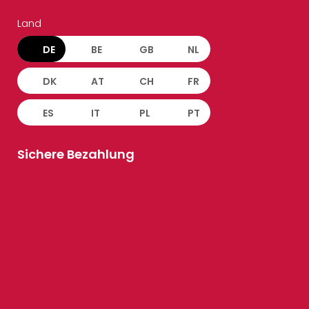
Land
DE
BE
GB
NL
DK
AT
CH
FR
ES
IT
PL
PT
Sichere Bezahlung