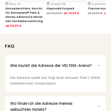
Paris, FR
Zirndorf, DE
Euskirchen, DE
Disneyland Paris: Eintritt
Playmobil Funpark
Therme Euskir
für Disneyland® Park &
ab
99,00 €
ab
79,00 €
ab
115,00 €
ab
7
Disney Adventure World
inkl. Hotelübernachtung
ab
119,00 €
FAQ
Wie lautet die Adresse der VELTINS-Arena?
Die Adresse lautet wie folgt: Rudi-Assauer-Platz 1, 45891
Gelsenkirchen, Deutschland
Wo finde ich die Adresse meines
gebuchten Hotels?