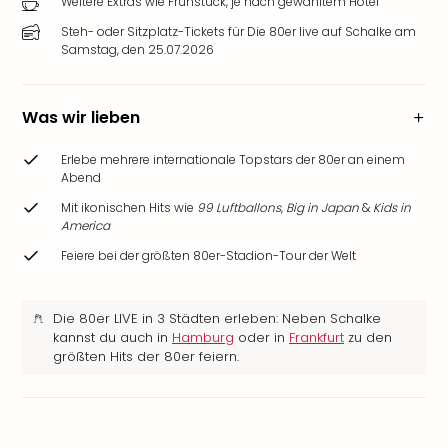
Weitere Extras wie Frühstück, je nach gewähltem Hotel
Steh- oder Sitzplatz-Tickets für Die 80er live auf Schalke am
Samstag, den 25.07.2026
Was wir lieben
Erlebe mehrere internationale Topstars der 80er an einem
Abend
Mit ikonischen Hits wie
99 Luftballons
,
Big in Japan
&
Kids in
America
Feiere bei der größten 80er-Stadion-Tour der Welt
Die 80er LIVE in 3 Städten erleben: Neben Schalke
kannst du auch in
Hamburg
oder in
Frankfurt
zu den
größten Hits der 80er feiern.