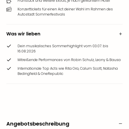
Frühstück und weitere Extras, je nach gewähltem Hotel
Konzerttickets für einen Act deiner Wahl im Rahmen des
Autostadt Sommerfestivals
Was wir lieben
Dein musikalisches Sommerhighlight vom 03.07. bis
16.08.2026
Mitreißende Performances von Robin Schulz, Leony & Bausa
Internationale Top Acts wie Rita Ora, Calum Scott, Natasha
Bedingfield & OneRepublic
Angebotsbeschreibung