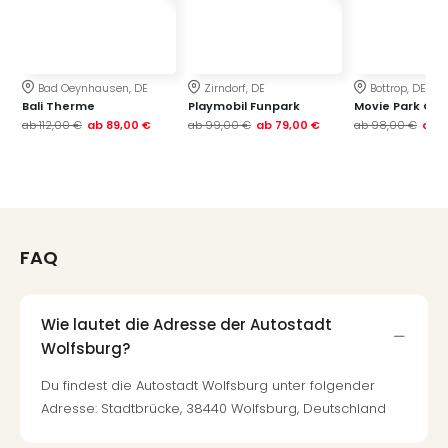
Bad Oeynhausen, DE
Zirndorf, DE
Bottrop, DE
Bali Therme
Playmobil Funpark
Movie Park Ge
ab
112,00 €
ab
89,00 €
ab
99,00 €
ab
79,00 €
ab
98,00 €
ab
7
FAQ
Wie lautet die Adresse der Autostadt
Wolfsburg?
Du findest die Autostadt Wolfsburg unter folgender
Adresse: Stadtbrücke, 38440 Wolfsburg, Deutschland