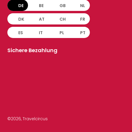
DE
BE
GB
NL
DK
AT
CH
FR
ES
IT
PL
PT
Sichere Bezahlung
©
2026
, Travelcircus