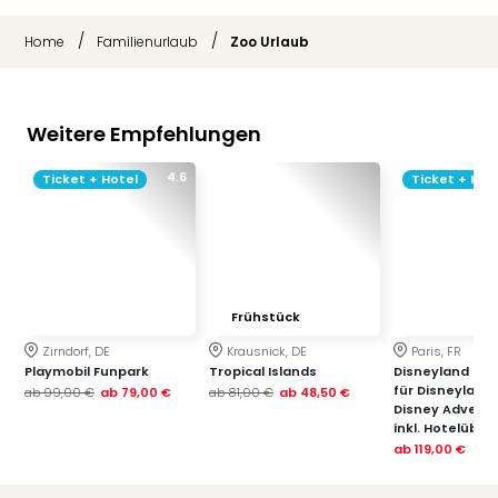
/
/
Home
Familienurlaub
Zoo Urlaub
Weitere Empfehlungen
4.6
Ticket + Hotel
Ticket + Hot
Frühstück
Zirndorf, DE
Krausnick, DE
Paris, FR
Playmobil Funpark
Tropical Islands
Disneyland Paris
für Disneyland
ab
99,00 €
ab
79,00 €
ab
81,00 €
ab
48,50 €
Disney Advent
inkl. Hotelübe
ab
119,00 €