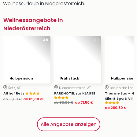
Wellnessurlaub in Niederösterreich.
Wellnessangebote in
Niederösterreich
3.9
4.1
Halbpension
Frühstück
Halbpension
Retz, AT
Niederösterreich, AT
Laa an der Thaya
Althof Retz
PARKHOTEL zur KLAUSE
Therme Laa – Hot
Silent Spa & Villa
ab
131,00 €
ab
85,00 €
ab
80,00 €
ab
71,50 €
ab
280,50 €
Alle Angebote anzeigen