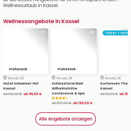
Wellnessurlaub in Kassel.
Wellnessangebote in Kassel
3.7
3.9
Ticket + Hotel
Frühstück
Frühstück
Kassel, DE
Kassel, DE
Kassel, DE
Hotel Schweizer Hof
Schlosshotel Bad
Kurhessen Therm
Kassel
Wilhelmshöhe
Kassel
Conference & Spa
ab
125,00 €
ab
86,50 €
ab
112,00 €
ab
89,
s
ab
257,00 €
ab
169,00 €
Alle Angebote anzeigen