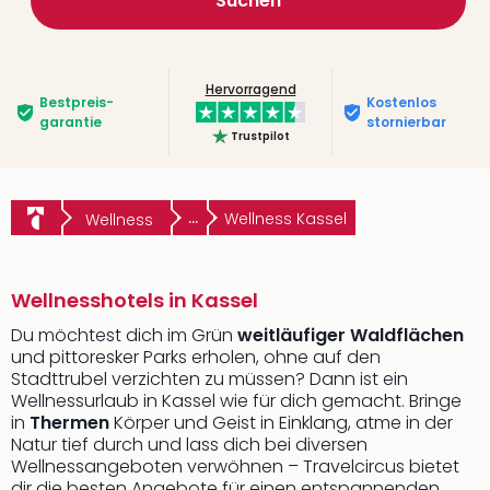
Suchen
Hervorragend
Bestpreis­
Kostenlos
garantie
stornierbar
Trustpilot
...
Wellness Kassel
Wellness
Wellnesshotels in Kassel
Du möchtest dich im Grün
weitläufiger Waldflächen
und pittoresker Parks erholen, ohne auf den
Stadttrubel verzichten zu müssen? Dann ist ein
Wellnessurlaub in Kassel wie für dich gemacht. Bringe
in
Thermen
Körper und Geist in Einklang, atme in der
Natur tief durch und lass dich bei diversen
Wellnessangeboten verwöhnen – Travelcircus bietet
dir die besten Angebote für einen entspannenden