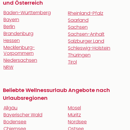
und Österreich
Baden-Württemberg
Rheinland-Pfalz
Bayern
Saarland
Berlin
Sachsen
Brandenburg
Sachsen-Anhalt
Hessen
Salzburger Land
Mecklenburg-
Schleswig-Holstein
Vorpommern
Thüringen
Niedersachsen
Tirol
NRW
Beliebte Wellnessurlaub Angebote nach
Urlaubsregionen
Allgäu
Mosel
Bayerischer Wald
Müritz
Bodensee
Nordsee
Chiemsee
Ostsee