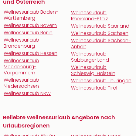
und Österreich
Wellnessurlaub Baden-
Wellnessurlaub
Württemberg
Rheinland-Pfalz
Wellnessurlaub Bayern
Wellnessurlaub Saarland
Wellnessurlaub Berlin
Wellnessurlaub Sachsen
Wellnessurlaub
Wellnessurlaub Sachsen-
Brandenburg
Anhalt
Wellnessurlaub Hessen
Wellnessurlaub
Salzburger Land
Wellnessurlaub
Mecklenburg-
Wellnessurlaub
Vorpommern
Schleswig-Holstein
Wellnessurlaub
Wellnessurlaub Thüringen
Niedersachsen
Wellnessurlaub Tirol
Wellnessurlaub NRW
Beliebte Wellnessurlaub Angebote nach
Urlaubsregionen
Wellnessurlaub Allgäu