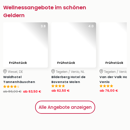
Wellnessangebote im schönen
Geldern
3.8
4.0
Frühstück
Frühstück
Frühstück
Wesel, DE
Tegelen / Venlo, NL
Tegelen / Venlo, 
Waldhotel
Bilderberg Hotel de
Van der Valk Hot
Tannenhäuschen
Bovenste Molen
Venlo
s
ab
62,50 €
ab
76,00 €
ab
86,00 €
ab
63,50 €
Alle Angebote anzeigen