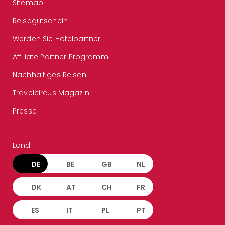
Sitemap
Reisegutschein
Werden Sie Hotelpartner!
Affiliate Partner Programm
Nachhaltiges Reisen
Travelcircus Magazin
Presse
Land
DE
BE
GB
NL
DK
AT
CH
FR
ES
IT
PL
PT