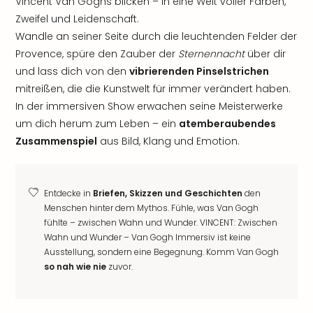
Vincent Van Goghs blicken – in eine Welt voller Farben,
Zweifel und Leidenschaft.
Wandle an seiner Seite durch die leuchtenden Felder der
Provence, spüre den Zauber der
Sternennacht
über dir
und lass dich von den
vibrierenden Pinselstrichen
mitreißen, die die Kunstwelt für immer verändert haben.
In der immersiven Show erwachen seine Meisterwerke
um dich herum zum Leben – ein
atemberaubendes
Zusammenspiel
aus Bild, Klang und Emotion.
Entdecke in
Briefen, Skizzen und Geschichten
den
Menschen hinter dem Mythos. Fühle, was Van Gogh
fühlte – zwischen Wahn und Wunder. VINCENT: Zwischen
Wahn und Wunder – Van Gogh Immersiv ist keine
Ausstellung, sondern eine Begegnung. Komm Van Gogh
so nah wie nie
zuvor.