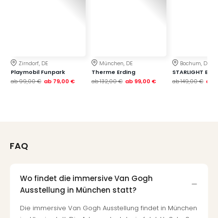
Zirndorf, DE
München, DE
Bochum, DE
Playmobil Funpark
Therme Erding
STARLIGHT EXP
ab
99,00 €
ab
79,00 €
ab
132,00 €
ab
99,00 €
ab
149,00 €
ab
1
FAQ
Wo findet die immersive Van Gogh
Ausstellung in München statt?
Die immersive Van Gogh Ausstellung findet in München