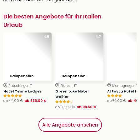
Die besten Angebote für Ihr Italien
Urlaub
4.9
4.7
Halbpension
Halbpension
Ratschings, IT
Pfalzen, IT
Montagnaga, IT
Hotel Tenne Lodges
Green Lake Hotel
Al Posta Hotel 18
Weiher
ab
441,00 €
ab
339,00 €
ab
72,00 €
ab
49,
s
ab
145,00 €
ab
99,50 €
Alle Angebote ansehen