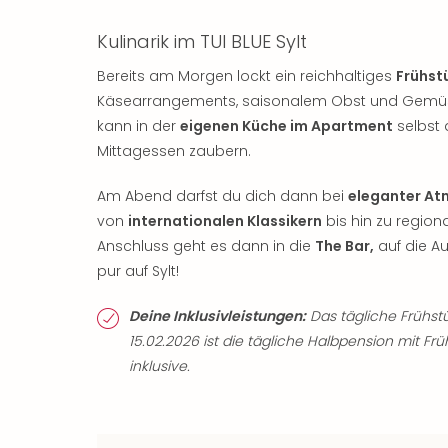
Kulinarik im TUI BLUE Sylt
Bereits am Morgen lockt ein reichhaltiges
Frühst
Käsearrangements, saisonalem Obst und Gemüse 
kann in der
eigenen Küche im Apartment
selbst 
Mittagessen zaubern.
Am Abend darfst du dich dann bei
eleganter A
von
internationalen Klassikern
bis hin zu region
Anschluss geht es dann in die
The Bar,
auf die A
pur auf Sylt!
Deine Inklusivleistungen:
Das tägliche Frühstü
15.02.2026 ist die tägliche Halbpension mit F
inklusive.