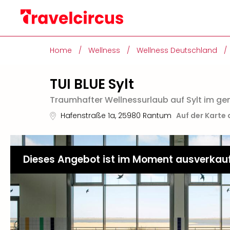
Home
/
Wellness
/
Wellness Deutschland
/
TUI BLUE Sylt
Traumhafter Wellnessurlaub auf Sylt im g
Hafenstraße 1a
,
25980
Rantum
Auf der Karte
Dieses Angebot ist im Moment ausverkau