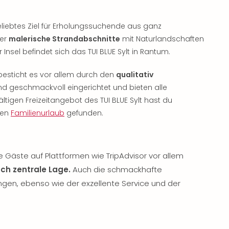
liebtes Ziel für Erholungssuchende aus ganz
ier
malerische Strandabschnitte
mit Naturlandschaften
r Insel befindet sich das TUI BLUE Sylt in Rantum.
besticht es vor allem durch den
qualitativ
d geschmackvoll eingerichtet und bieten alle
fältigen Freizeitangebot des TUI BLUE Sylt hast du
den
Familienurlaub
gefunden.
e Gäste auf Plattformen wie TripAdvisor vor allem
ch zentrale Lage.
Auch die schmackhafte
ngen, ebenso wie der exzellente Service und der