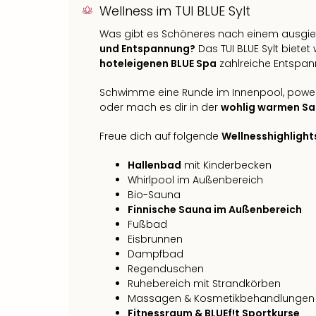
Wellness im TUI BLUE Sylt
Was gibt es Schöneres nach einem ausgi
und Entspannung?
Das TUI BLUE Sylt biete
hoteleigenen BLUE Spa
zahlreiche Entspan
Schwimme eine Runde im Innenpool, powe
oder mach es dir in der
wohlig warmen S
Freue dich auf folgende
Wellnesshighlight
Hallenbad
mit Kinderbecken
Whirlpool im Außenbereich
Bio-Sauna
Finnische Sauna im Außenbereich
Fußbad
Eisbrunnen
Dampfbad
Regenduschen
Ruhebereich mit Strandkörben
Massagen & Kosmetikbehandlungen
Fitnessraum & BLUEf!t Sportkurse