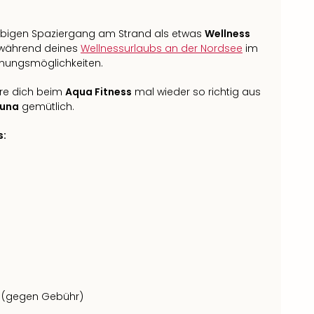
ebigen Spaziergang am Strand als etwas
Wellness
t während deines
Wellnessurlaubs an der Nordsee
im
nungsmöglichkeiten.
re dich beim
Aqua Fitness
mal wieder so richtig aus
auna
gemütlich.
s:
 (gegen Gebühr)