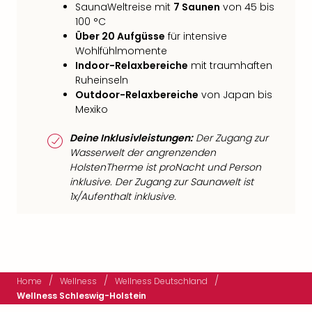
SaunaWeltreise mit
7 Saunen
von 45 bis
100 °C
Über 20 Aufgüsse
für intensive
Wohlfühlmomente
Indoor-Relaxbereiche
mit traumhaften
Ruheinseln
Outdoor-Relaxbereiche
von Japan bis
Mexiko
Deine Inklusivleistungen:
Der Zugang zur
Wasserwelt der angrenzenden
HolstenTherme ist proNacht und Person
inklusive. Der Zugang zur Saunawelt ist
1x/Aufenthalt inklusive.
/
/
/
Home
Wellness
Wellness Deutschland
Wellness Schleswig-Holstein