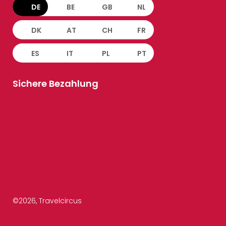
DE
BE
GB
NL
DK
AT
CH
FR
ES
IT
PL
PT
Sichere Bezahlung
©
2026
, Travelcircus