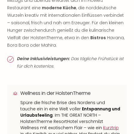
Mittags und abends erwartet dich im Flowerz
Restaurant eine
moderne Küche
, die norddeutsche
Wurzeln kreativ mit internationalen Einflüssen verbindet
– saisonal, frisch und nah am Erzeuger. Für den kleinen
Hunger zwischendurch genießt du die kulinarische
Vielfalt der HolstenTherme, etwa in den
Bistros
Havana,
Bora Bora oder Mahira.
Deine Inklusivleistungen:
Das tägliche Frühstück ist
für dich kostenlos.
Wellness in der HolstenTherme
Spüre die frische Brise des Nordens und
tauche ein in eine Welt voller
Entspannung und
Urlaubsfeeling
: Im THE GREAT NORTH –
HolstenTherme ResortHotel verschmilzt
Wellness mit exotischem Flair – wie ein
Kurztrip