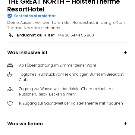
THE GREAT NORTH – HolstenTherme
ResortHotel
Kostenlos stornierbar
Deine Auszeit vor den Toren der Hansestadt in der größten
Therme Norddeutschlands
Brauchst du Hilfe?
+49 30 5444 55 800
Was inklusive ist
Ab 1 Übernachtung im Zimmer deiner Wahl
Tägliches Frühstück vom reichhaltigen Buffet im Breakfast
Club
Zugang zur Wasserwelt der HolstenTherme/Nacht mit
Rutschen, Relax-Becken & mehr
1x Zugang zur Saunawelt der HolstenTherme mit 7 Saunen
Was wir lieben