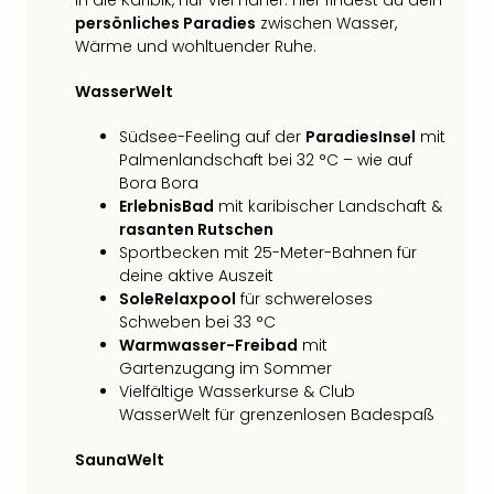
in die Karibik, nur viel näher. Hier findest du dein
persönliches Paradies
zwischen Wasser,
Wärme und wohltuender Ruhe.
WasserWelt
Südsee-Feeling auf der
ParadiesInsel
mit
Palmenlandschaft bei 32 °C – wie auf
Bora Bora
ErlebnisBad
mit karibischer Landschaft &
rasanten Rutschen
Sportbecken mit 25-Meter-Bahnen für
deine aktive Auszeit
SoleRelaxpool
für schwereloses
Schweben bei 33 °C
Warmwasser-Freibad
mit
Gartenzugang im Sommer
Vielfältige Wasserkurse & Club
WasserWelt für grenzenlosen Badespaß
SaunaWelt