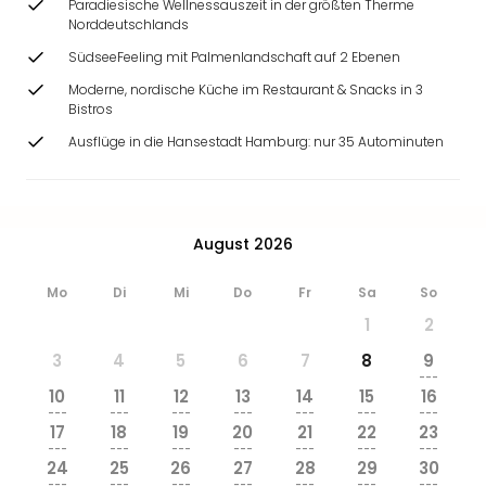
Paradiesische Wellnessauszeit in der größten Therme
Norddeutschlands
SüdseeFeeling mit Palmenlandschaft auf 2 Ebenen
Moderne, nordische Küche im Restaurant & Snacks in 3
Bistros
Ausflüge in die Hansestadt Hamburg: nur 35 Autominuten
August 2026
Mo
Di
Mi
Do
Fr
Sa
So
1
2
3
4
5
6
7
8
9
---
10
11
12
13
14
15
16
---
---
---
---
---
---
---
17
18
19
20
21
22
23
---
---
---
---
---
---
---
24
25
26
27
28
29
30
---
---
---
---
---
---
---