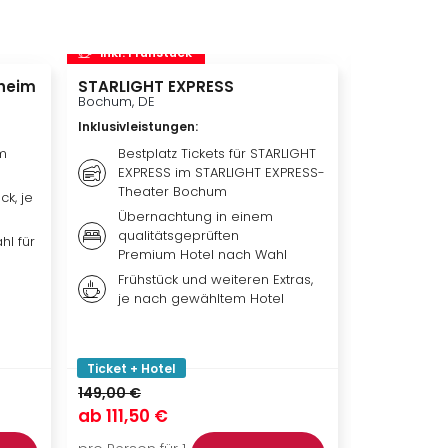
inkl. Frühstück
inkl. Frü
heim
STARLIGHT EXPRESS
Disneyland 
Disneylan
Bochum, DE
Adventure 
Inklusivleistungen
:
Hotelübe
Paris, FR
m
Bestplatz Tickets für STARLIGHT
EXPRESS im STARLIGHT EXPRESS-
Inklusivleis
Theater Bochum
ck, je
Übern
Übernachtung in einem
qualit
qualitätsgeprüften
Hotel 
hl für
Premium Hotel nach Wahl
Weiter
Frühstück und weiteren Extras,
nach 
je nach gewähltem Hotel
Ticket
Park, 
oder b
Ticket + Hotel
Ticket + Ho
149,00 €
ab
111,50 €
ab
119,00