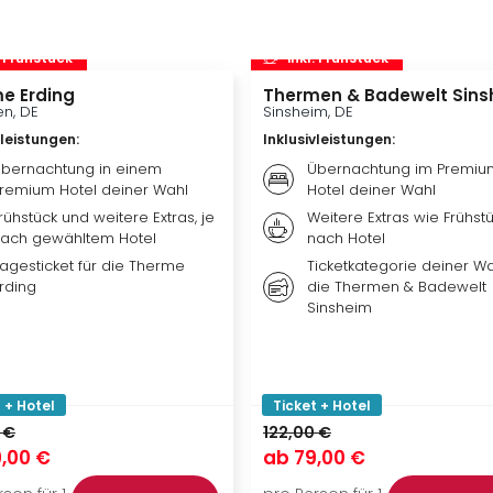
. Frühstück
inkl. Frühstück
e Erding
Thermen & Badewelt Sins
n, DE
Sinsheim, DE
vleistungen
:
Inklusivleistungen
:
bernachtung in einem
Übernachtung im Premiu
remium Hotel deiner Wahl
Hotel deiner Wahl
rühstück und weitere Extras, je
Weitere Extras wie Frühstü
ach gewähltem Hotel
nach Hotel
agesticket für die Therme
Ticketkategorie deiner Wa
rding
die Thermen & Badewelt
Sinsheim
 + Hotel
Ticket + Hotel
 €
122,00 €
,00 €
ab
79,00 €