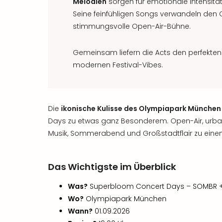
Melodien
sorgen für emotionale Intensitä
Seine feinfühligen Songs verwandeln den 
stimmungsvolle Open-Air-Bühne.
Gemeinsam liefern die Acts den perfekten
modernen Festival-Vibes.
Die
ikonische Kulisse des Olympiapark München
Days zu etwas ganz Besonderem. Open-Air, urban
Musik, Sommerabend und Großstadtflair zu einem
Das Wichtigste im Überblick
Was?
Superbloom Concert Days – SOMBR +
Wo?
Olympiapark München
Wann?
01.09.2026