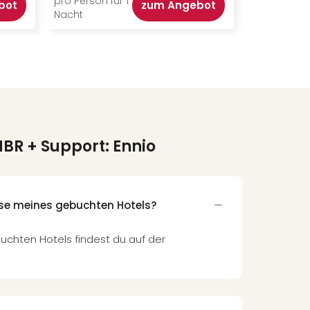
pro Person für 1
pro Person f
bot
zum Angebot
Nacht
Nacht
BR + Support: Ennio
sse meines gebuchten Hotels?
uchten Hotels findest du auf der