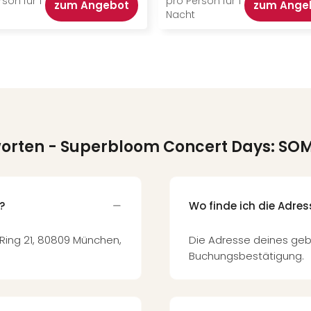
son für 1
pro Person für 1
zum Angebot
zum Ange
Nacht
worten
- Superbloom Concert Days: SOM
?
Wo finde ich die Adre
-Ring 21, 80809 München,
Die Adresse deines geb
Buchungsbestätigung.