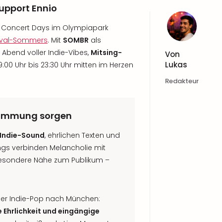
upport Ennio
 Concert Days im Olympiapark
ival-Sommers
. Mit
SOMBR
als
 Abend voller Indie-Vibes,
Mitsing-
Von
Lukas
:00 Uhr bis 23:30 Uhr mitten im Herzen
Redakteur
lstimmung sorgen
Indie-Sound
, ehrlichen Texten und
ngs verbinden Melancholie mit
 besondere Nähe zum Publikum –
er Indie-Pop nach München:
 Ehrlichkeit und eingängige