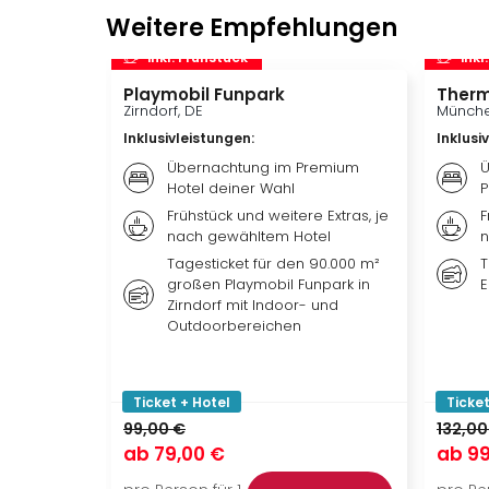
Weitere Empfehlungen
inkl. Frühstück
inkl
Playmobil Funpark
Therm
Zirndorf, DE
Münche
Inklusivleistungen
:
Inklusi
Übernachtung im Premium
Ü
Hotel deiner Wahl
P
Frühstück und weitere Extras, je
F
nach gewähltem Hotel
n
Tagesticket für den 90.000 m²
T
großen Playmobil Funpark in
E
Zirndorf mit Indoor- und
Outdoorbereichen
Ticket + Hotel
Ticket
99,00 €
132,00
ab
79,00 €
ab
99