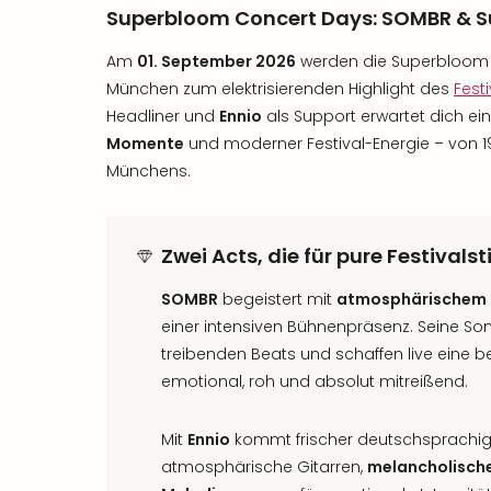
Superbloom Concert Days: SOMBR & S
Am
01. September 2026
werden die Superbloom
München zum elektrisierenden Highlight des
Fest
Headliner und
Ennio
als Support erwartet dich ein
Momente
und moderner Festival-Energie – von 19
Münchens.
Zwei Acts, die für pure Festiva
SOMBR
begeistert mit
atmosphärischem 
einer intensiven Bühnenpräsenz. Seine So
treibenden Beats und schaffen live eine
emotional, roh und absolut mitreißend.
Mit
Ennio
kommt frischer deutschsprachig
atmosphärische Gitarren,
melancholische