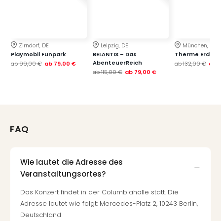
Zirndorf, DE
Leipzig, DE
München, DE
Playmobil Funpark
BELANTIS – Das
Therme Erding
AbenteuerReich
ab
99,00 €
ab
79,00 €
ab
132,00 €
ab
ab
115,00 €
ab
79,00 €
FAQ
Wie lautet die Adresse des
Veranstaltungsortes?
Das Konzert findet in der Columbiahalle statt. Die
Adresse lautet wie folgt: Mercedes-Platz 2, 10243 Berlin,
Deutschland