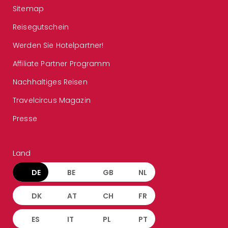
Sitemap
Reisegutschein
Werden Sie Hotelpartner!
Affiliate Partner Programm
Nachhaltiges Reisen
Travelcircus Magazin
Presse
Land
DE
BE
GB
NL
DK
AT
CH
FR
ES
IT
PL
PT