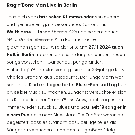
Rag’n’Bone Man Live in Berlin
Lass dich vom
britischen Stimmwunder
verzaubern
und genieße ein ganz besonderes Konzert mit
Weltklasse-Hits
wie
Human
,
Skin
und seinem neuen Hit
What Do You Believe In?
. Im Rahmen seiner
gleichnamigen Tour wird der Brite am
27.11.2024 auch
Halt in Berlin
machen und seine lang ersehnten, neuen
Songs vorstellen – Gänsehaut pur garantiert!
Hinter Rag’n’Bone Man verbirgt sich der 36-jährige Rory
Charles Graham aus Eastbourne. Der junge Mann war
schon als Kind ein
begeisterter Blues-Fan
und fing früh
an, selber Musik zu machen. Zunächst versuchte er sich
als Rapper in einer Drum’n’Bass Crew, doch zog es ihn
immer wieder zurück zu Blues und Soul.
Mit 19 sang er in
einem Pub
bei einem Blues Jam. Die Zuhörer waren so
begeistert, dass es Graham dazu beflügelte, es als
Sänger zu versuchen – und das mit großem Erfolg.