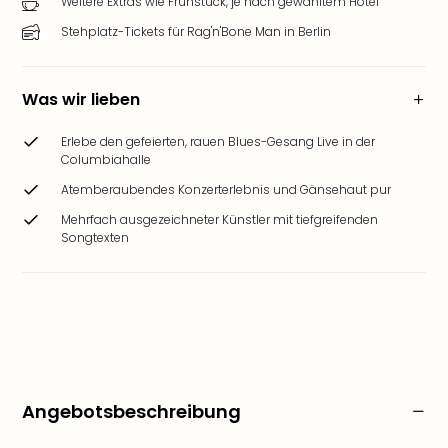
Weitere Extras wie Frühstück, je nach gewähltem Hotel
Stehplatz-Tickets für Rag'n'Bone Man in Berlin
Was wir lieben
Erlebe den gefeierten, rauen Blues-Gesang Live in der
Columbiahalle
Atemberaubendes Konzerterlebnis und Gänsehaut pur
Mehrfach ausgezeichneter Künstler mit tiefgreifenden
Songtexten
Angebotsbeschreibung