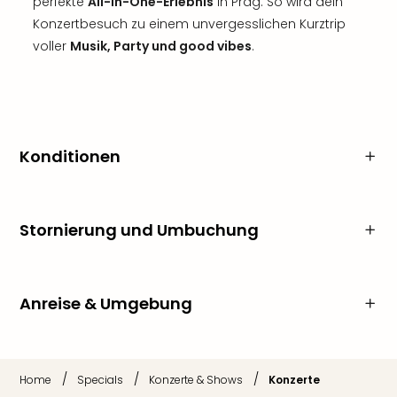
perfekte
All-in-One-Erlebnis
in Prag. So wird dein
Konzertbesuch zu einem unvergesslichen Kurztrip
voller
Musik, Party und good vibes
.
Konditionen
Stornierung und Umbuchung
Anreise & Umgebung
/
/
/
Home
Specials
Konzerte & Shows
Konzerte