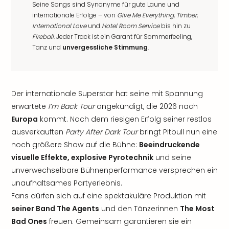
Seine Songs sind Synonyme für gute Laune und
internationale Erfolge – von
Give Me Everything
,
Timber
,
International Love
und
Hotel Room Service
bis hin zu
Fireball
. Jeder Track ist ein Garant für Sommerfeeling,
Tanz und
unvergessliche Stimmung
.
Der internationale Superstar hat seine mit Spannung
erwartete
I’m Back Tour
angekündigt, die 2026 nach
Europa
kommt. Nach dem riesigen Erfolg seiner restlos
ausverkauften
Party After Dark Tour
bringt Pitbull nun eine
noch größere Show auf die Bühne:
Beeindruckende
visuelle Effekte, explosive Pyrotechnik
und seine
unverwechselbare Bühnenperformance versprechen ein
unaufhaltsames Partyerlebnis.
Fans dürfen sich auf eine spektakuläre Produktion mit
seiner Band The Agents
und den Tänzerinnen
The Most
Bad Ones
freuen. Gemeinsam garantieren sie ein