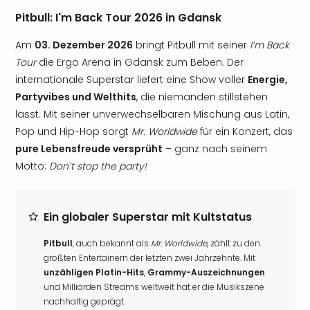
Pitbull: I'm Back Tour 2026 in Gdansk
Am
03. Dezember 2026
bringt Pitbull mit seiner
I’m Back
Tour
die Ergo Arena in Gdansk zum Beben. Der
internationale Superstar liefert eine Show voller
Energie,
Partyvibes und Welthits
, die niemanden stillstehen
lässt. Mit seiner unverwechselbaren Mischung aus Latin,
Pop und Hip-Hop sorgt
Mr. Worldwide
für ein Konzert, das
pure Lebensfreude versprüht
– ganz nach seinem
Motto:
Don’t stop the party!
Ein globaler Superstar mit Kultstatus
Pitbull
, auch bekannt als
Mr. Worldwide
, zählt zu den
größten Entertainern der letzten zwei Jahrzehnte. Mit
unzähligen Platin-Hits
,
Grammy-Auszeichnungen
und Milliarden Streams weltweit hat er die Musikszene
nachhaltig geprägt.