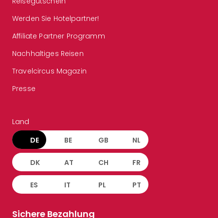
Reisegutschein
Werden Sie Hotelpartner!
Affiliate Partner Programm
Nachhaltiges Reisen
Travelcircus Magazin
Presse
Land
DE
BE
GB
NL
DK
AT
CH
FR
ES
IT
PL
PT
Sichere Bezahlung