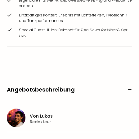
Legendäre Hits wie
Timber
,
Give Me Everything
und
Fireball
live
erleben
Einzigartiges Konzert-Erlebnis mit Lichteffekten, Pyrotechnik
und Tanzperformances
Special Guest Lil Jon: Bekannt für
Turn Down for What
&
Get
Low
Angebotsbeschreibung
Von
Lukas
Redakteur