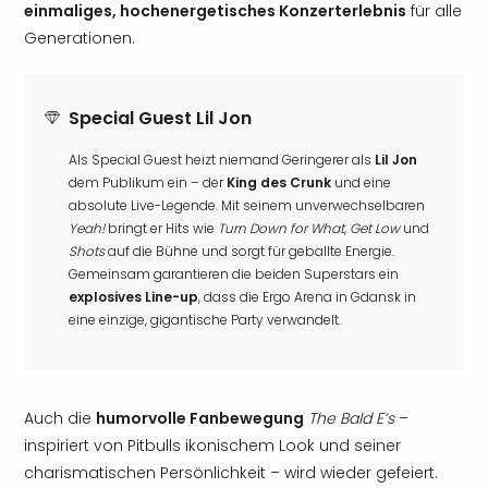
einmaliges, hochenergetisches Konzerterlebnis
für alle
Generationen.
Special Guest Lil Jon
Als Special Guest heizt niemand Geringerer als
Lil Jon
dem Publikum ein – der
King des Crunk
und eine
absolute Live-Legende. Mit seinem unverwechselbaren
Yeah!
bringt er Hits wie
Turn Down for What
,
Get Low
und
Shots
auf die Bühne und sorgt für geballte Energie.
Gemeinsam garantieren die beiden Superstars ein
explosives Line-up
, dass die Ergo Arena in Gdansk in
eine einzige, gigantische Party verwandelt.
Auch die
humorvolle Fanbewegung
The Bald E’s
–
inspiriert von Pitbulls ikonischem Look und seiner
charismatischen Persönlichkeit – wird wieder gefeiert.