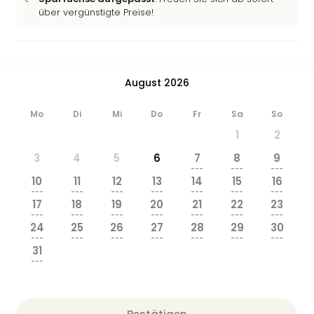
über vergünstigte Preise!
August 2026
Mo
Di
Mi
Do
Fr
Sa
So
1
2
3
4
5
6
7
8
9
---
---
---
10
11
12
13
14
15
16
---
---
---
---
---
---
---
17
18
19
20
21
22
23
---
---
---
---
---
---
---
24
25
26
27
28
29
30
---
---
---
---
---
---
---
31
---