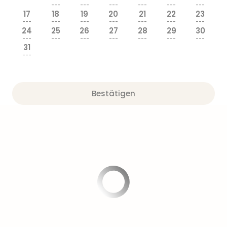
---
---
---
---
---
---
17
18
19
20
21
22
23
---
---
---
---
---
---
---
24
25
26
27
28
29
30
---
---
---
---
---
---
---
31
---
Bestätigen