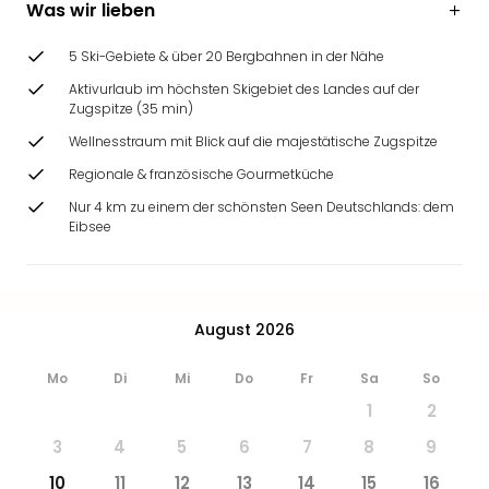
Was wir lieben
5 Ski-Gebiete & über 20 Bergbahnen in der Nähe
Aktivurlaub im höchsten Skigebiet des Landes auf der
Zugspitze (35 min)
Wellnesstraum mit Blick auf die majestätische Zugspitze
Regionale & französische Gourmetküche
Nur 4 km zu einem der schönsten Seen Deutschlands: dem
Eibsee
August 2026
Mo
Di
Mi
Do
Fr
Sa
So
1
2
3
4
5
6
7
8
9
10
11
12
13
14
15
16