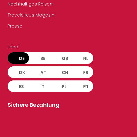
Nachhaltiges Reisen
Travelcircus Magazin
Presse
Land
DE
BE
GB
NL
DK
AT
CH
FR
ES
IT
PL
PT
Sichere Bezahlung