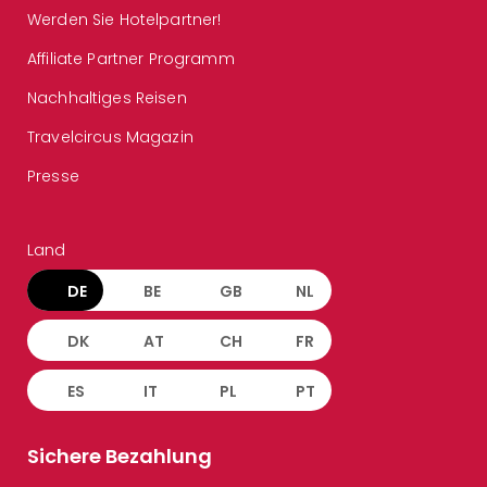
Werden Sie Hotelpartner!
Affiliate Partner Programm
Nachhaltiges Reisen
Travelcircus Magazin
Presse
Land
DE
BE
GB
NL
DK
AT
CH
FR
ES
IT
PL
PT
Sichere Bezahlung