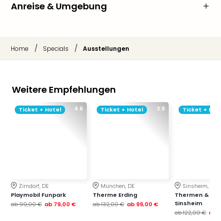
Anreise & Umgebung
/
/
Home
Specials
Ausstellungen
Weitere Empfehlungen
4.6
3.9
Ticket + Hotel
Ticket + Hotel
Ticket + Hot
Zirndorf, DE
München, DE
Sinsheim, DE
Playmobil Funpark
Therme Erding
Thermen & Bad
Sinsheim
ab
99,00 €
ab
79,00 €
ab
132,00 €
ab
99,00 €
ab
122,00 €
ab