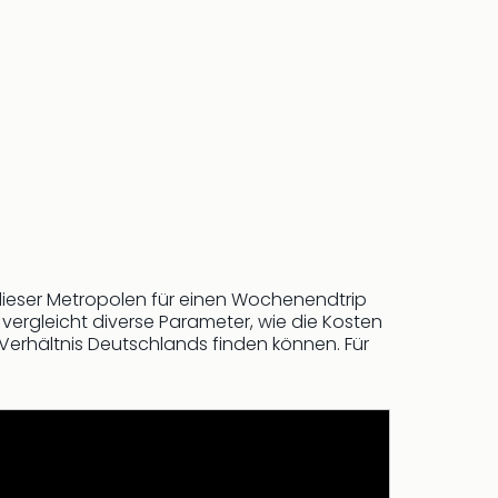
ieser Metropolen für einen Wochenendtrip
vergleicht diverse Parameter, wie die Kosten
Verhältnis Deutschlands finden können. Für
f bahn.de wurden die durchschnittlichen
nkfurt, München, Hamburg – zur jeweligen