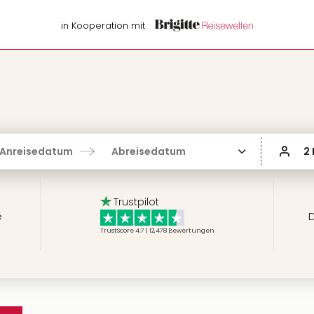
in Kooperation mit
Anreisedatum
Abreisedatum
2
Trustpilot
e
D
TrustScore 4.7 | 12,478
Bewertungen