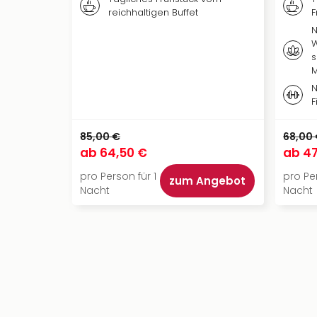
reichhaltigen Buffet
F
N
W
s
N
F
85,00 €
68,00
ab
64,50 €
ab
47
pro Person für 1
pro Per
zum Angebot
Nacht
Nacht