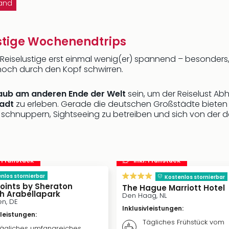
land
stige Wochenendtrips
ele Reiselustige erst einmal wenig(er) spannend – besonder
noch durch den Kopf schwirren.
aub am anderen Ende der Welt
sein, um der Reiselust Abh
tadt
zu erleben. Gerade die deutschen Großstädte bieten
u schnuppern, Sightseeing zu betreiben und sich von der
. Frühstück
inkl. Frühstück
nlos stornierbar
Kostenlos stornierbar
Points by Sheraton
The Hague Marriott Hotel
h Arabellapark
Den Haag, NL
n, DE
Inklusivleistungen
:
vleistungen
:
Tägliches Frühstück vom
ägliches umfangreiches