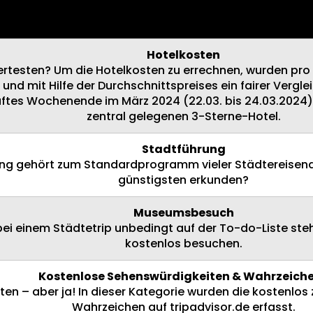
r vier großen Bahnhöfe wurde als Ticketpreis das 49,00 
t werden, wurde ebenfalls das Deutschlandticket (ein
Hotelkosten
rtesten? Um die Hotelkosten zu errechnen, wurden pro S
d mit Hilfe der Durchschnittspreises ein fairer Verglei
aftes Wochenende im März 2024 (22.03. bis 24.03.2024),
zentral gelegenen 3-Sterne-Hotel.
Stadtführung
hrung gehört zum Standardprogramm vieler Städtereise
günstigsten erkunden?
Museumsbesuch
bei einem Städtetrip unbedingt auf der To-do-Liste s
kostenlos besuchen.
Kostenlose Sehenswürdigkeiten & Wahrzeich
en – aber ja! In dieser Kategorie wurden die kostenlo
Wahrzeichen auf tripadvisor.de erfasst.