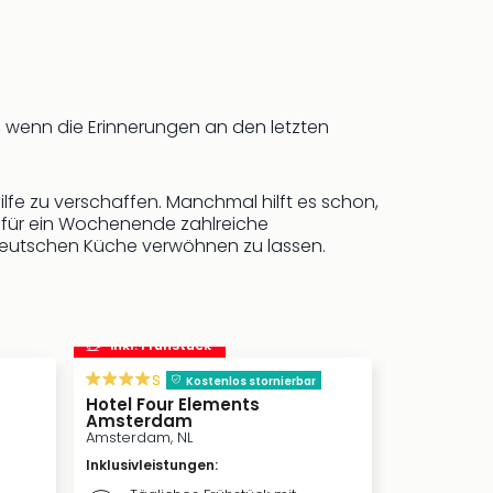
s, wenn die Erinnerungen an den letzten
ilfe zu verschaffen. Manchmal hilft es schon,
 für ein Wochenende zahlreiche
 deutschen Küche verwöhnen zu lassen.
inkl. Frühstück
inkl. Frü
s
Kostenlos s
Kostenlos stornierbar
Hilton Düs
Hotel Four Elements
Düsseldorf, 
Amsterdam
Amsterdam, NL
Inklusivleis
Inklusivleistungen
:
Täglic