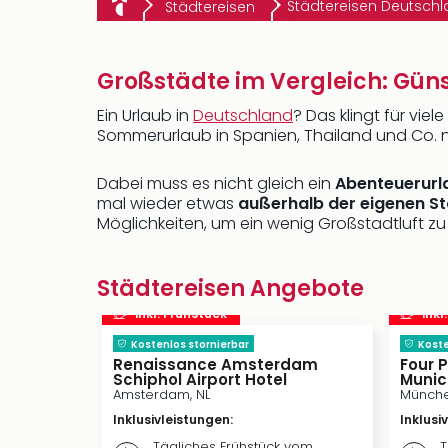
Städtereisen Deutsch
Städtereisen
Großstädte im Vergleich: Gün
Ein Urlaub in
Deutschland
? Das klingt für vi
Sommerurlaub in Spanien, Thailand und Co. 
Dabei muss es nicht gleich ein
Abenteuerurl
mal wieder etwas
außerhalb der eigenen S
Möglichkeiten, um ein wenig Großstadtluft z
Städtereisen Angebote
inkl. Frühstück
inkl
Kostenlos stornierbar
Koste
Renaissance Amsterdam
Four 
Schiphol Airport Hotel
Munic
Amsterdam, NL
Münche
Inklusivleistungen
:
Inklusi
Tägliches Frühstück vom
T