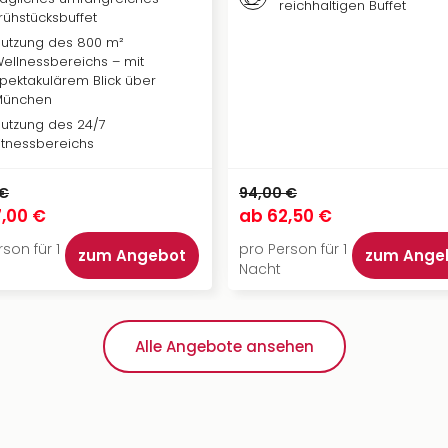
reichhaltigen Buffet
rühstücksbuffet
utzung des 800 m²
ellnessbereichs – mit
pektakulärem Blick über
München
utzung des 24/7
itnessbereichs
 €
94,00 €
,00 €
ab
62,50 €
son für 1
pro Person für 1
zum Angebot
zum Ange
Nacht
Alle Angebote ansehen