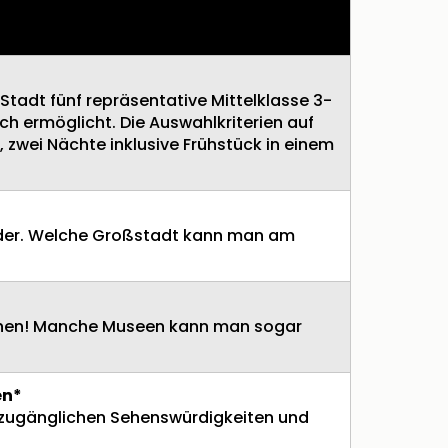
€-Ticket gelistet. Konnte eine Stadt per
fach) in die Wertung aufgenommen.
tadt fünf repräsentative Mittelklasse 3-
ch ermöglicht. Die Auswahlkriterien auf
 zwei Nächte inklusive Frühstück in einem
nder. Welche Großstadt kann man am
tehen! Manche Museen kann man sogar
en*
s zugänglichen Sehenswürdigkeiten und