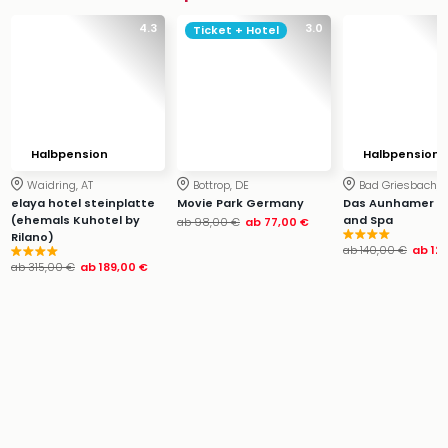
4.3
3.0
Ticket + Hotel
Halbpension
Halbpension
Waidring, AT
Bottrop, DE
Bad Griesbach, 
elaya hotel steinplatte
Movie Park Germany
Das Aunhamer – 
(ehemals Kuhotel by
and Spa
ab
98,00 €
ab
77,00 €
Rilano)
ab
140,00 €
ab
12
ab
315,00 €
ab
189,00 €