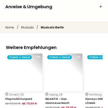
Anreise & Umgebung
/
/
Home
Musicals
Musicals Berlin
Weitere Empfehlungen
4.6
3.2
Ticket + Hotel
Ticket + Hotel
Ticket + Hot
Zirndorf, DE
Leipzig, DE
Hamburg, DE
Playmobil Funpark
BELANTIS – Das
Disneys DER KÖ
AbenteuerReich
LÖWEN
ab
99,00 €
ab
79,00 €
ab
115,00 €
ab
79,00 €
ab
144,00 €
ab
1