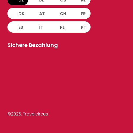
DE
BE
GB
NL
DK
AT
CH
FR
ES
IT
PL
PT
Sichere Bezahlung
©
2026
, Travelcircus