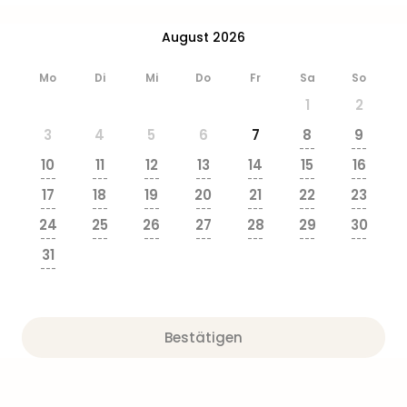
August 2026
Mo
Di
Mi
Do
Fr
Sa
So
1
2
3
4
5
6
7
8
9
---
---
10
11
12
13
14
15
16
---
---
---
---
---
---
---
17
18
19
20
21
22
23
---
---
---
---
---
---
---
24
25
26
27
28
29
30
---
---
---
---
---
---
---
31
---
Bestätigen