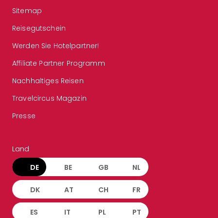
Sitemap
Reisegutschein
Werden Sie Hotelpartner!
Affiliate Partner Programm
Nachhaltiges Reisen
Travelcircus Magazin
Presse
Land
DE
BE
GB
NL
DK
AT
CH
FR
ES
IT
PL
PT