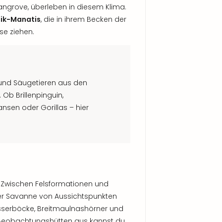
Mangrove, überleben in diesem Klima.
bik-Manatis
, die in ihrem Becken der
ise ziehen.
und Säugetieren aus den
Ob Brillenpinguin,
nsen oder Gorillas – hier
Zwischen Felsformationen und
der Savanne von Aussichtspunkten
sserböcke, Breitmaulnashörner und
n Beobachtungshütten aus kannst du