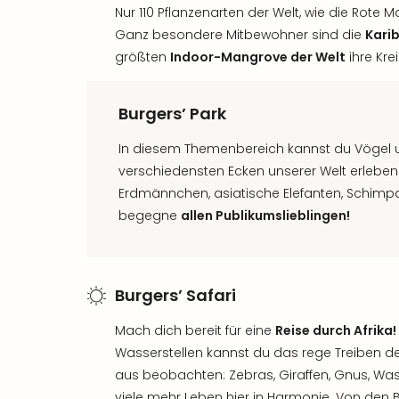
Nur 110 Pflanzenarten der Welt, wie die Rote 
Ganz besondere Mitbewohner sind die
Kari
größten
Indoor-Mangrove der Welt
ihre Kre
Burgers’ Park
In diesem Themenbereich kannst du Vögel 
verschiedensten Ecken unserer Welt erleben. 
Erdmännchen, asiatische Elefanten, Schimpa
begegne
allen Publikumslieblingen!
Burgers’ Safari
Mach dich bereit für eine
Reise durch Afrika!
Wasserstellen kannst du das rege Treiben 
aus beobachten: Zebras, Giraffen, Gnus, Wa
viele mehr Leben hier in Harmonie. Von de