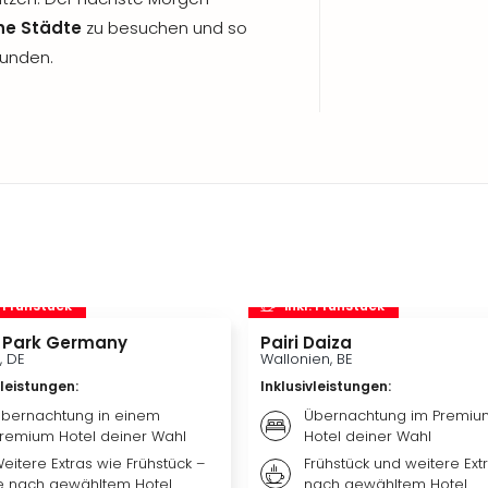
he Städte
zu besuchen und so
kunden.
. Frühstück
inkl. Frühstück
 Park Germany
Pairi Daiza
, DE
Wallonien, BE
vleistungen
:
Inklusivleistungen
:
bernachtung in einem
Übernachtung im Premiu
remium Hotel deiner Wahl
Hotel deiner Wahl
eitere Extras wie Frühstück –
Frühstück und weitere Extr
e nach gewähltem Hotel
nach gewähltem Hotel