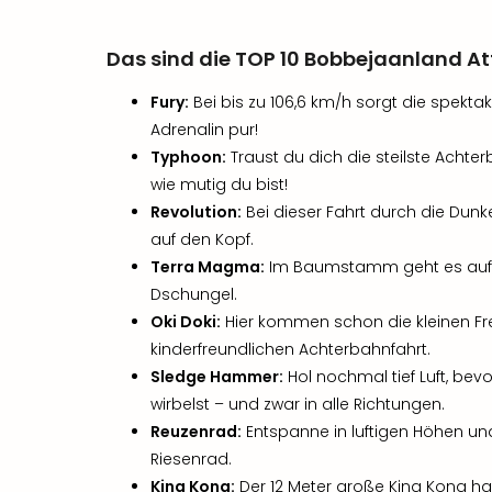
Das sind die
TOP 10 Bobbejaanland At
Fury:
Bei bis zu 106,6 km/h sorgt die spekta
Adrenalin pur!
Typhoon:
Traust du dich die steilste Achte
wie mutig du bist!
Revolution:
Bei dieser Fahrt durch die Dunkel
auf den Kopf.
Terra Magma:
Im Baumstamm geht es auf ei
Dschungel.
Oki Doki:
Hier kommen schon die kleinen Fre
kinderfreundlichen Achterbahnfahrt.
Sledge Hammer:
Hol nochmal tief Luft, bev
wirbelst – und zwar in alle Richtungen.
Reuzenrad:
Entspanne in luftigen Höhen un
Riesenrad.
King Kong:
Der 12 Meter große King Kong ha