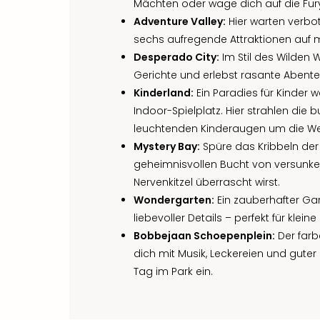
Mächten oder wage dich auf die Fur
Adventure Valley:
Hier warten verbot
sechs aufregende Attraktionen auf m
Desperado City:
Im Stil des Wilden 
Gerichte und erlebst rasante Abente
Kinderland:
Ein Paradies für Kinder 
Indoor-Spielplatz. Hier strahlen die b
leuchtenden Kinderaugen um die We
Mystery Bay:
Spüre das Kribbeln der
geheimnisvollen Bucht von versunk
Nervenkitzel überrascht wirst.
Wondergarten:
Ein zauberhafter Gar
liebevoller Details – perfekt für kle
Bobbejaan Schoepenplein:
Der farb
dich mit Musik, Leckereien und gute
Tag im Park ein.