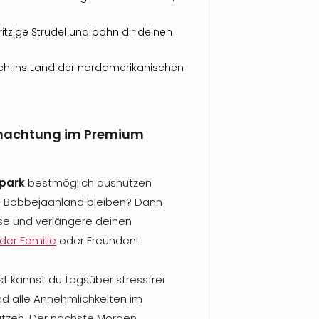
ritzige Strudel und bahn dir deinen
ch ins Land der nordamerikanischen
rnachtung im Premium
tpark
bestmöglich ausnutzen
 Bobbejaanland bleiben? Dann
ise und verlängere deinen
der Familie
oder Freunden!
t kannst du tagsüber stressfrei
d alle Annehmlichkeiten im
tzen. Der nächste Morgen