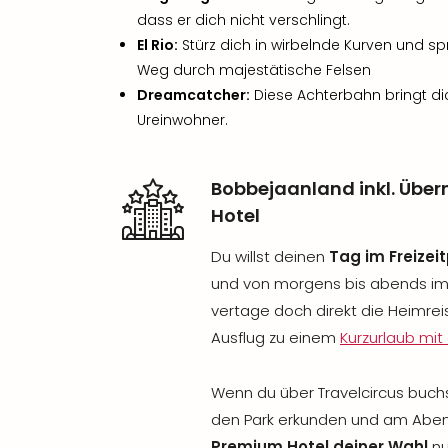
dass er dich nicht verschlingt.
El Rio:
Stürz dich in wirbelnde Kurven und sp
Weg durch majestätische Felsen
Dreamcatcher:
Diese Achterbahn bringt di
Ureinwohner.
Bobbejaanland inkl. Übe
Hotel
Du willst deinen
Tag im Freizei
und von morgens bis abends im
vertage doch direkt die Heimre
Ausflug zu einem
Kurzurlaub mit 
Wenn du über Travelcircus buchs
den Park erkunden und am Aben
Premium Hotel deiner Wahl
nu