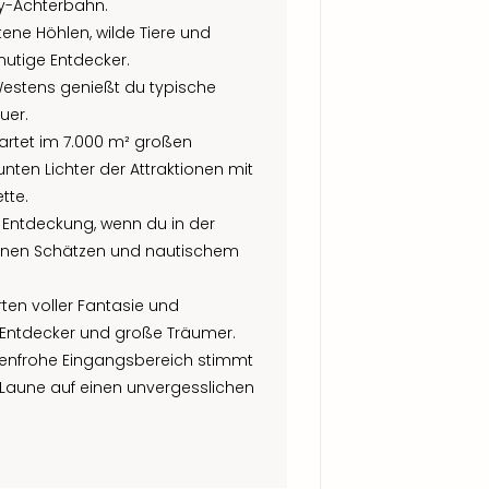
y-Achterbahn.
ene Höhlen, wilde Tiere und
utige Entdecker.
Westens genießt du typische
uer.
wartet im 7.000 m² großen
unten Lichter der Attraktionen mit
tte.
 Entdeckung, wenn du in der
enen Schätzen und nautischem
ten voller Fantasie und
ine Entdecker und große Träumer.
enfrohe Eingangsbereich stimmt
r Laune auf einen unvergesslichen