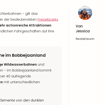
chterbahnen – gilt das
iner der bedeutendsten
Freizeitparks
sehr actionreiche Attraktionen
Von
Jessica
ndlichen Fahrgeschäften auf ihre
Redakteurin
he im Bobbejaanland
ige Wildwasserbahnen
und
einen – im Bobbejaanland kommt
 Über 40 aufregende
en
mit unterschiedlichen
r Elemente von den dunklen