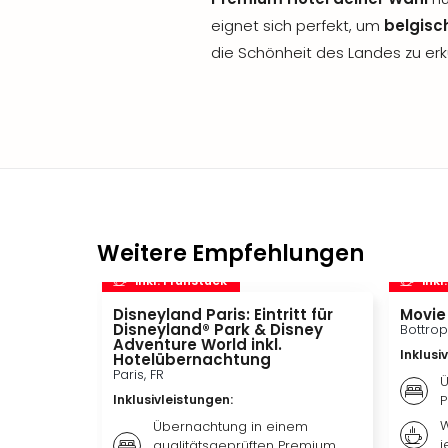
eignet sich perfekt, um
belgisc
die Schönheit des Landes zu er
Weitere Empfehlungen
inkl. Frühstück
inkl
Disneyland Paris: Eintritt für
Movie
Disneyland® Park & Disney
Bottrop
Adventure World inkl.
Inklusi
Hotelübernachtung
Paris, FR
Ü
Inklusivleistungen
:
P
W
Übernachtung in einem
j
qualitätsgeprüften Premium