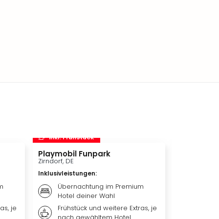
inkl. Frühstück
inkl. Frü
Playmobil Funpark
Phantasia
Zirndorf, DE
Köln, DE
Inklusivleistungen
:
Inklusivleis
m
Übernachtung im Premium
Ticket
Hotel deiner Wahl
Köln-B
as, je
Frühstück und weitere Extras, je
Übern
nach gewähltem Hotel
Premiu