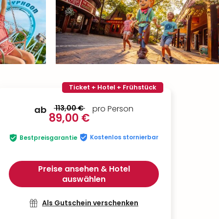
Ticket + Hotel + Frühstück
113,00 €
pro Person
ab
89,00 €
Kostenlos stornierbar
Bestpreisgarantie
Preise ansehen & Hotel
auswählen
Als Gutschein verschenken