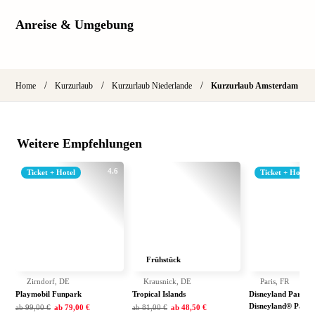
Anreise & Umgebung
/
/
/
Home
Kurzurlaub
Kurzurlaub Niederlande
Kurzurlaub Amsterdam
Weitere Empfehlungen
4.6
Ticket + Hotel
Ticket + Hotel
Frühstück
Zirndorf, DE
Krausnick, DE
Paris, FR
Playmobil Funpark
Tropical Islands
Disneyland Paris: E
Disneyland® Park 
ab
99,00 €
ab
79,00 €
ab
81,00 €
ab
48,50 €