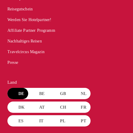
Reisegutschein
Werden Sie Hotelpartner!
Affiliate Partner Programm
Nachhaltiges Reisen
Travelcircus Magazin
Presse
Land
DE
BE
GB
NL
DK
AT
CH
FR
ES
IT
PL
PT