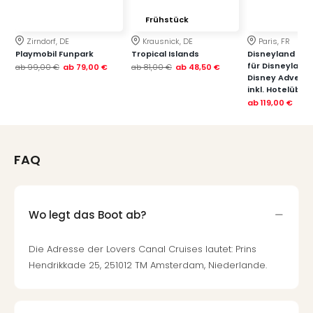
Frühstück
Zirndorf, DE
Krausnick, DE
Paris, FR
Playmobil Funpark
Tropical Islands
Disneyland Paris
für Disneyland
ab
99,00 €
ab
79,00 €
ab
81,00 €
ab
48,50 €
Disney Advent
inkl. Hotelübe
ab
119,00 €
FAQ
Wo legt das Boot ab?
Die Adresse der Lovers Canal Cruises lautet: Prins
Hendrikkade 25, 251012 TM Amsterdam, Niederlande.