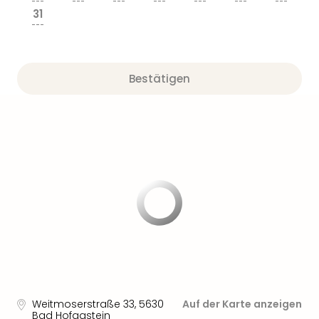
---
---
---
---
---
---
---
31
---
Bestätigen
Weitmoserstraße 33
,
5630
Auf der Karte anzeigen
Bad Hofgastein