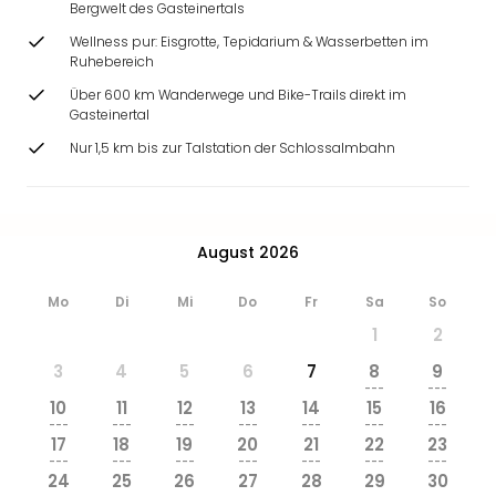
Bergwelt des Gasteinertals
Wellness pur: Eisgrotte, Tepidarium & Wasserbetten im
Ruhebereich
Über 600 km Wanderwege und Bike-Trails direkt im
Gasteinertal
Nur 1,5 km bis zur Talstation der Schlossalmbahn
August 2026
Mo
Di
Mi
Do
Fr
Sa
So
1
2
3
4
5
6
7
8
9
---
---
10
11
12
13
14
15
16
---
---
---
---
---
---
---
17
18
19
20
21
22
23
---
---
---
---
---
---
---
24
25
26
27
28
29
30