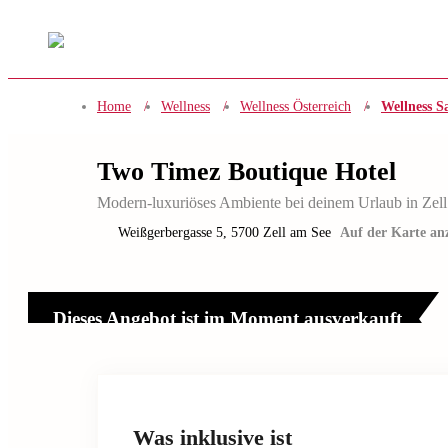
Home
/
Wellness
/
Wellness Österreich
/
Wellness S
Two Timez Boutique Hotel
Modern-luxuriöses Ambiente bei deinem Urlaub in Zel
Weißgerbergasse 5
,
5700
Zell am See
Auf der Karte an
Dieses Angebot ist im Moment ausverkauft
Was inklusive ist