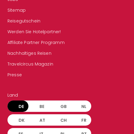
Sitemap
Reisegutschein
Werden Sie Hotelpartner!
Affiliate Partner Programm
Nachhaltiges Reisen
Travelcircus Magazin
Presse
Land
DE
BE
GB
NL
DK
AT
CH
FR