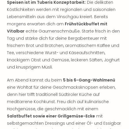
Speisen ist im Tuberis Konzeptarbeit:
Die delikaten
Köstlichkeiten werden mit regionalen und saisonalen
Lebensmitteln aus dem Vinschgau kreiert. Bereits
morgens erwarten dich am
Frühstückbuffet mit
Vitalbar
echte Gaumenschmäuße. Starte frisch in den
Tag und stärke dich für deine Bergabenteuer mit
frischem Brot und Brötchen, aromatischem Kaffee und
Tee, verschiedene Wurst- und Käseaufschnitten,
knackigem Obst und Gemüse, leckeren Säften, Joghurt
und knusprigem Müsli.
Am Abend kannst du beim
5 bis 6-Gang-Wahlmenü
eine Wohltat für deine Geschmacksknopsen erleben,
denn hier trifft traditionell Südtiroler Küche auf
meditarrene Kochkunst. Freu dich auf kulinarische
Hochgenüsse, die geschmacklich mit einem
Salatbuffet sowie einer Grillgemüse-Ecke
mit
selbstgemachten Dressings und einer Öl- und Essigbar