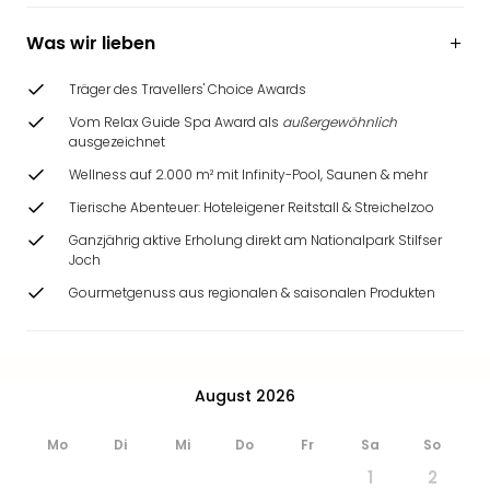
Was wir lieben
Träger des Travellers' Choice Awards
Vom Relax Guide Spa Award als
außergewöhnlich
ausgezeichnet
Wellness auf 2.000 m² mit Infinity-Pool, Saunen & mehr
Tierische Abenteuer: Hoteleigener Reitstall & Streichelzoo
Ganzjährig aktive Erholung direkt am Nationalpark Stilfser
Joch
Gourmetgenuss aus regionalen & saisonalen Produkten
August 2026
Mo
Di
Mi
Do
Fr
Sa
So
1
2