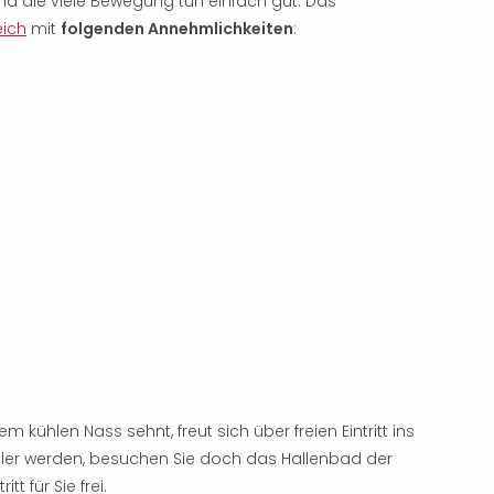
und die viele Bewegung tun einfach gut. Das
eich
mit
folgenden Annehmlichkeiten
:
kühlen Nass sehnt, freut sich über freien Eintritt ins
ühler werden, besuchen Sie doch das Hallenbad der
tt für Sie frei.