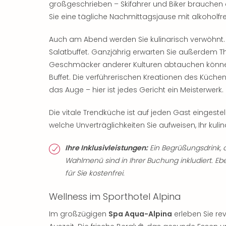
großgeschrieben – Skifahrer und Biker brauchen e
Sie eine tägliche Nachmittagsjause mit alkoholfr
Auch am Abend werden Sie kulinarisch verwöhnt. 
Salatbuffet. Ganzjährig erwarten Sie außerdem T
Geschmäcker anderer Kulturen abtauchen können,
Buffet. Die verführerischen Kreationen des Küc
das Auge – hier ist jedes Gericht ein Meisterwerk.
Die vitale Trendküche ist auf jeden Gast eingeste
welche Unverträglichkeiten Sie aufweisen, Ihr kuli
Ihre Inklusivleistungen:
Ein Begrüßungsdrink, 
Wahlmenü sind in Ihrer Buchung inkludiert. Eb
für Sie kostenfrei.
Wellness im Sporthotel Alpina
Im großzügigen
Spa Aqua-Alpina
erleben Sie re