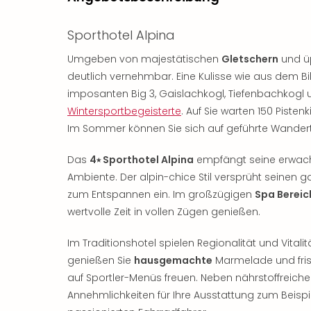
Sporthotel Alpina
Umgeben von majestätischen
Gletschern
und üp
deutlich vernehmbar. Eine Kulisse wie aus dem Bi
imposanten Big 3, Gaislachkogl, Tiefenbachkogl u
Wintersportbegeisterte
. Auf Sie warten 150 Piste
Im Sommer können Sie sich auf geführte Wanderto
Das
4⭑ Sporthotel Alpina
empfängt seine erwachs
Ambiente. Der alpin-chice Stil versprüht seine
zum Entspannen ein. Im großzügigen
Spa Bereic
wertvolle Zeit in vollen Zügen genießen.
Im Traditionshotel spielen Regionalität und Vital
genießen Sie
hausgemachte
Marmelade und fri
auf Sportler-Menüs freuen. Neben nährstoffreiche
Annehmlichkeiten für Ihre Ausstattung zum Beispie