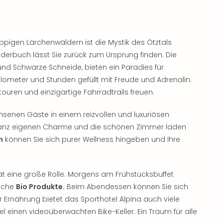
pigen Lärchenwäldern ist die Mystik des Ötztals
lderbuch lässt Sie zurück zum Ursprung finden. Die
nd Schwarze Schneide, bieten ein Paradies für
nkilometer und Stunden gefüllt mit Freude und Adrenalin.
uren und einzigartige Fahrradtrails freuen.
enen Gäste in einem reizvollen und luxuriösen
n ganz eigenen Charme und die schönen Zimmer laden
h
können Sie sich purer Wellness hingeben und Ihre
ität eine große Rolle. Morgens am Frühstücksbuffet
sche
Bio Produkte.
Beim Abendessen können Sie sich
r Ernährung bietet das Sporthotel Alpina auch viele
l einen videoüberwachten Bike-Keller. Ein Traum für alle