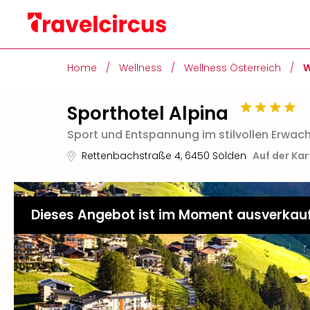
Home
/
Wellness
/
Wellness Österreich
/
W
Sporthotel Alpina
Sport und Entspannung im stilvollen Erwac
Rettenbachstraße 4
,
6450
Sölden
Auf der Ka
Dieses Angebot ist im Moment ausverkau