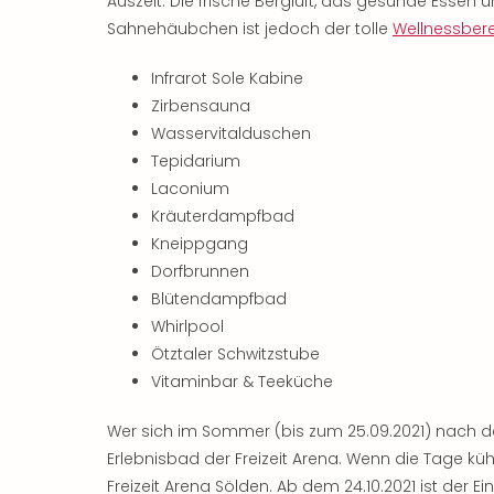
Auszeit. Die frische Bergluft, das gesunde Essen 
Sahnehäubchen ist jedoch der tolle
Wellnessber
Infrarot Sole Kabine
Zirbensauna
Wasservitalduschen
Tepidarium
Laconium
Kräuterdampfbad
Kneippgang
Dorfbrunnen
Blütendampfbad
Whirlpool
Ötztaler Schwitzstube
Vitaminbar & Teeküche
Wer sich im Sommer (bis zum 25.09.2021) nach dem 
Erlebnisbad der Freizeit Arena. Wenn die Tage k
Freizeit Arena Sölden. Ab dem 24.10.2021 ist der Eintri