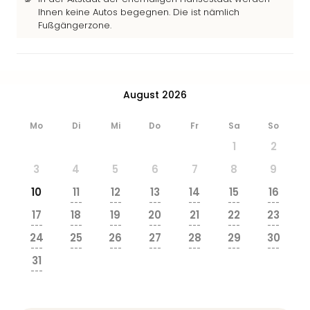
Ihnen keine Autos begegnen. Die ist nämlich
Fußgängerzone.
August 2026
Mo
Di
Mi
Do
Fr
Sa
So
1
2
3
4
5
6
7
8
9
10
11
12
13
14
15
16
---
---
---
---
---
---
17
18
19
20
21
22
23
---
---
---
---
---
---
---
24
25
26
27
28
29
30
---
---
---
---
---
---
---
31
---